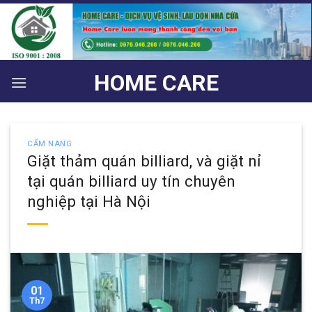
Bỏ
qua
nội
dung
HOME CARE
CẨM NANG
Giặt thảm quán billiard, và giặt nỉ
tại quán billiard uy tín chuyên
nghiệp tại Hà Nội
01
Th7