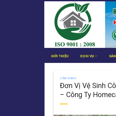
Bỏ
qua
nội
dung
GIỚI THIỆU
DỊCH VỤ
SẢN
CẨM NANG
Đơn Vị Vệ Sinh C
– Công Ty Homec