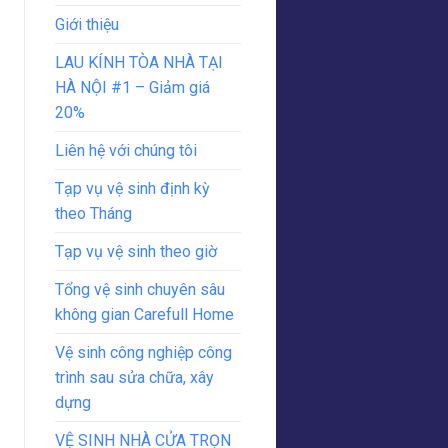
Giới thiệu
LAU KÍNH TÒA NHÀ TẠI
HÀ NỘI #1 – Giảm giá
20%
Liên hệ với chúng tôi
Tạp vụ vệ sinh định kỳ
theo Tháng
Tạp vụ vệ sinh theo giờ
Tổng vệ sinh chuyên sâu
không gian Carefull Home
Vệ sinh công nghiệp công
trình sau sửa chữa, xây
dựng
VỆ SINH NHÀ CỬA TRỌN