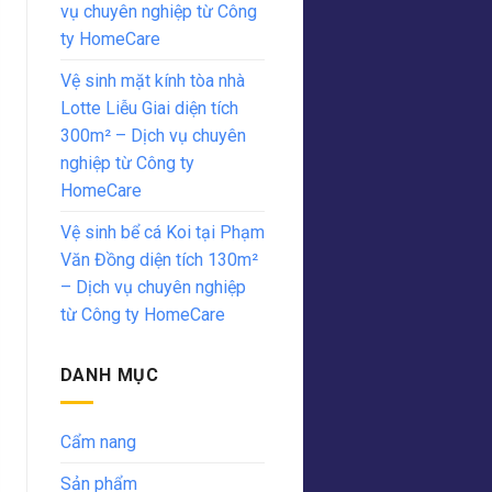
vụ chuyên nghiệp từ Công
ty HomeCare
Vệ sinh mặt kính tòa nhà
Lotte Liễu Giai diện tích
300m² – Dịch vụ chuyên
nghiệp từ Công ty
HomeCare
Vệ sinh bể cá Koi tại Phạm
Văn Đồng diện tích 130m²
– Dịch vụ chuyên nghiệp
từ Công ty HomeCare
DANH MỤC
Cẩm nang
Sản phẩm