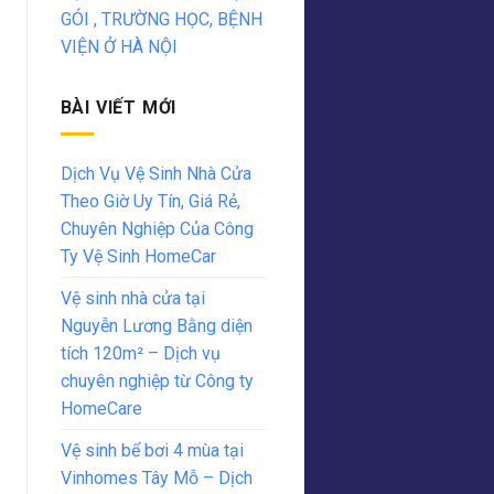
GÓI , TRƯỜNG HỌC, BỆNH
VIỆN Ở HÀ NỘI
BÀI VIẾT MỚI
Dịch Vụ Vệ Sinh Nhà Cửa
Theo Giờ Uy Tín, Giá Rẻ,
Chuyên Nghiệp Của Công
Ty Vệ Sinh HomeCar
Vệ sinh nhà cửa tại
Nguyễn Lương Bằng diện
tích 120m² – Dịch vụ
chuyên nghiệp từ Công ty
HomeCare
Vệ sinh bể bơi 4 mùa tại
Vinhomes Tây Mỗ – Dịch