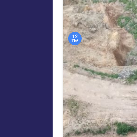
12
Th6