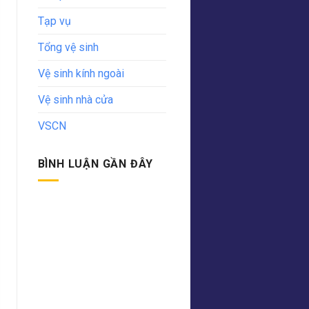
Tạp vụ
Tổng vệ sinh
Vệ sinh kính ngoài
Vệ sinh nhà cửa
VSCN
BÌNH LUẬN GẦN ĐÂY