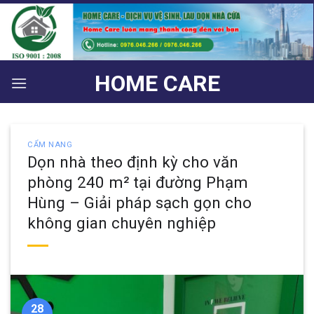
Bỏ
qua
nội
dung
HOME CARE
CẨM NANG
Dọn nhà theo định kỳ cho văn
phòng 240 m² tại đường Phạm
Hùng – Giải pháp sạch gọn cho
không gian chuyên nghiệp
28