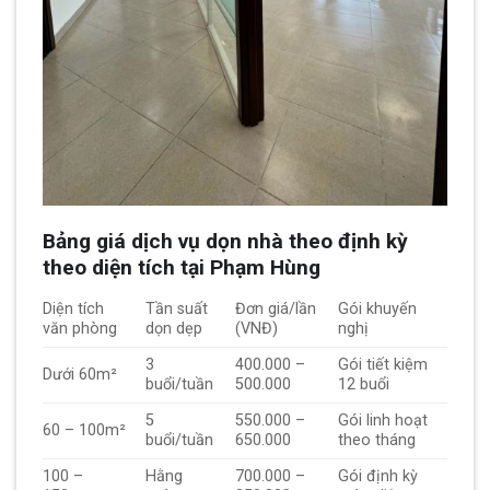
Bảng giá dịch vụ dọn nhà theo định kỳ
theo diện tích tại Phạm Hùng
Diện tích
Tần suất
Đơn giá/lần
Gói khuyến
văn phòng
dọn dẹp
(VNĐ)
nghị
3
400.000 –
Gói tiết kiệm
Dưới 60m²
buổi/tuần
500.000
12 buổi
5
550.000 –
Gói linh hoạt
60 – 100m²
buổi/tuần
650.000
theo tháng
100 –
Hằng
700.000 –
Gói định kỳ