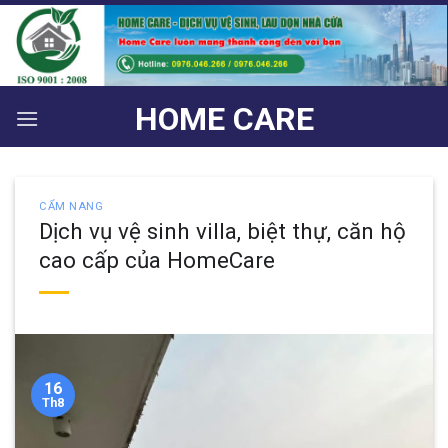
Bỏ
qua
nội
dung
HOME CARE
CẨM NANG
Dịch vụ vệ sinh villa, biệt thự, căn hộ
cao cấp của HomeCare
16
Th8