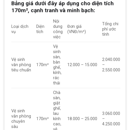
Bảng giá dưới đây áp dụng cho diện tích
170m², cạnh tranh và minh bạch:
Nội
Tổng chi
Loại dịch
Diện
dung
Đơn giá
phí ước
vụ
tích
công
(VNĐ/m²)
tính
việc
Vệ
sinh
sàn,
Vệ sinh
2.040.000
bàn
văn phòng
170m²
12.000 – 15.000
–
ghế,
tiêu chuẩn
2.550.000
kính,
rác
thải
Chà
sàn,
giặt
ghế,
Vệ sinh
lau
3.060.000
văn phòng
170m²
kính
18.000 – 25.000
–
chuyên
cao,
4.250.000
sâu
vệ