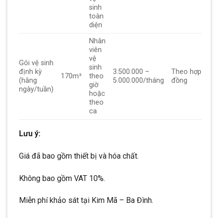
sinh
toàn
diện
Nhân
viên
vệ
Gói vệ sinh
sinh
định kỳ
3.500.000 –
Theo hợp
170m²
theo
(hằng
5.000.000/tháng
đồng
giờ
ngày/tuần)
hoặc
theo
ca
Lưu ý:
Giá đã bao gồm thiết bị và hóa chất.
Không bao gồm VAT 10%.
Miễn phí khảo sát tại Kim Mã – Ba Đình.