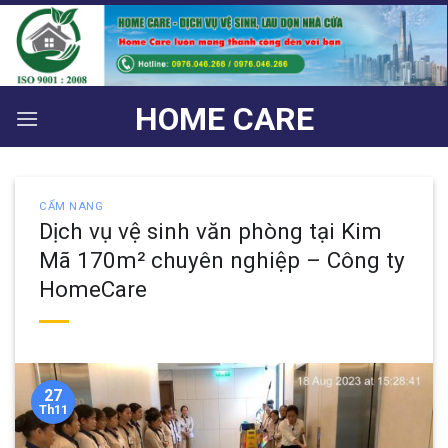
Bỏ
qua
nội
dung
HOME CARE
CẨM NANG
Dịch vụ vệ sinh văn phòng tại Kim
Mã 170m² chuyên nghiệp – Công ty
HomeCare
27
Th11