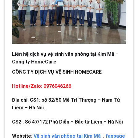
Liên hệ dịch vụ vệ sinh văn phòng tại Kim Mã –
Công ty HomeCare
CÔNG TY DỊCH VỤ VỆ SINH HOMECARE
Hotline/Zalo: 0976046266
Địa chỉ: CS1: số 32/50 Mễ Trì Thượng – Nam Từ
Liêm – Hà Nội.
CS2 : Số 47/172 Phú Diễn – Bắc từ Liêm – Hà Nội
Website:
Vệ sinh văn phòng tại Kim Mã
,
fanpage