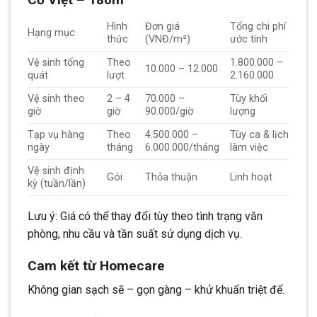
Hình
Đơn giá
Tổng chi phí
Hạng mục
thức
(VNĐ/m²)
ước tính
Vệ sinh tổng
Theo
1.800.000 –
10.000 – 12.000
quát
lượt
2.160.000
Vệ sinh theo
2 – 4
70.000 –
Tùy khối
giờ
giờ
90.000/giờ
lượng
Tạp vụ hàng
Theo
4.500.000 –
Tùy ca & lịch
ngày
tháng
6.000.000/tháng
làm việc
Vệ sinh định
Gói
Thỏa thuận
Linh hoạt
kỳ (tuần/lần)
Lưu ý: Giá có thể thay đổi tùy theo tình trạng văn
phòng, nhu cầu và tần suất sử dụng dịch vụ.
Cam kết từ Homecare
Không gian sạch sẽ – gọn gàng – khử khuẩn triệt để.