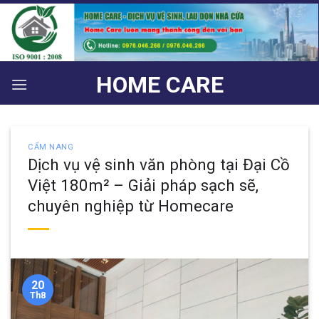
Bỏ
qua
nội
dung
HOME CARE
CẨM NANG
Dịch vụ vệ sinh văn phòng tại Đại Cồ
Việt 180m² – Giải pháp sạch sẽ,
chuyên nghiệp từ Homecare
20
Th8