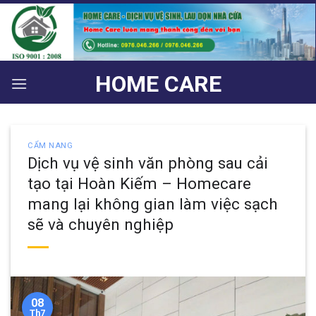
Bỏ
qua
nội
dung
HOME CARE
CẨM NANG
Dịch vụ vệ sinh văn phòng sau cải
tạo tại Hoàn Kiếm – Homecare
mang lại không gian làm việc sạch
sẽ và chuyên nghiệp
08
Th7