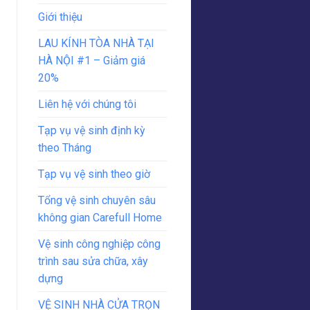
Giới thiệu
LAU KÍNH TÒA NHÀ TẠI
HÀ NỘI #1 – Giảm giá
20%
Liên hệ với chúng tôi
Tạp vụ vệ sinh định kỳ
theo Tháng
Tạp vụ vệ sinh theo giờ
Tổng vệ sinh chuyên sâu
không gian Carefull Home
Vệ sinh công nghiệp công
trình sau sửa chữa, xây
dựng
VỆ SINH NHÀ CỬA TRỌN