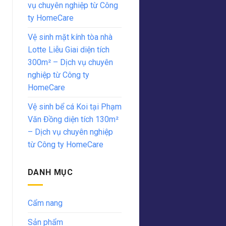
vụ chuyên nghiệp từ Công
ty HomeCare
Vệ sinh mặt kính tòa nhà
Lotte Liễu Giai diện tích
300m² – Dịch vụ chuyên
nghiệp từ Công ty
HomeCare
Vệ sinh bể cá Koi tại Phạm
Văn Đồng diện tích 130m²
– Dịch vụ chuyên nghiệp
từ Công ty HomeCare
DANH MỤC
Cẩm nang
Sản phẩm