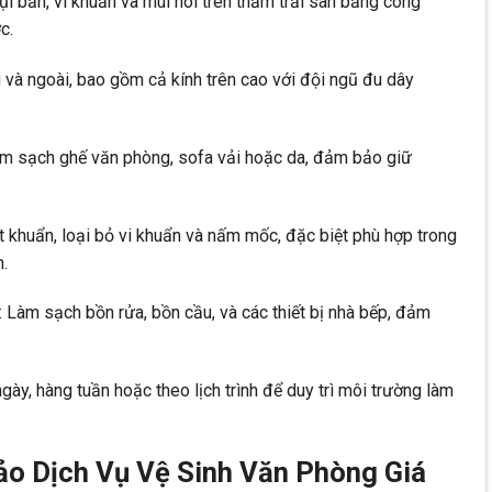
i bẩn, vi khuẩn và mùi hôi trên thảm trải sàn bằng công
c.
g và ngoài, bao gồm cả kính trên cao với đội ngũ đu dây
Làm sạch ghế văn phòng, sofa vải hoặc da, đảm bảo giữ
 khuẩn, loại bỏ vi khuẩn và nấm mốc, đặc biệt phù hợp trong
.
y: Làm sạch bồn rửa, bồn cầu, và các thiết bị nhà bếp, đảm
gày, hàng tuần hoặc theo lịch trình để duy trì môi trường làm
o Dịch Vụ Vệ Sinh Văn Phòng Giá