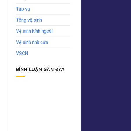
Tạp vụ
Tổng vệ sinh
Vệ sinh kính ngoài
Vệ sinh nhà cửa
VSCN
BÌNH LUẬN GẦN ĐÂY