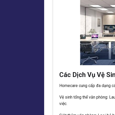
Các Dịch Vụ Vệ S
Homecare cung cấp đa dạng các
Vệ sinh tổng thể văn phòng: Lau
việc.