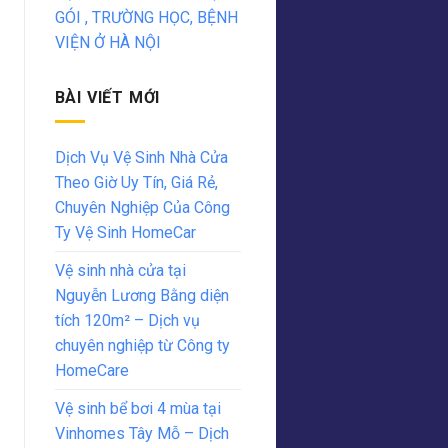
GÓI , TRƯỜNG HỌC, BỆNH
VIỆN Ở HÀ NỘI
BÀI VIẾT MỚI
Dịch Vụ Vệ Sinh Nhà Cửa
Theo Giờ Uy Tín, Giá Rẻ,
Chuyên Nghiệp Của Công
Ty Vệ Sinh HomeCar
Vệ sinh nhà cửa tại
Nguyễn Lương Bằng diện
tích 120m² – Dịch vụ
chuyên nghiệp từ Công ty
HomeCare
Vệ sinh bể bơi 4 mùa tại
Vinhomes Tây Mỗ – Dịch