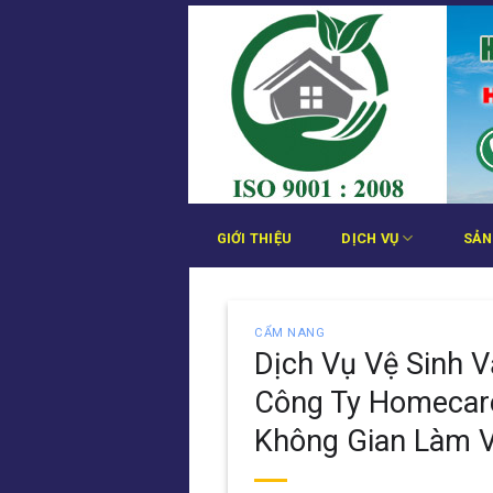
Bỏ
qua
nội
dung
GIỚI THIỆU
DỊCH VỤ
SẢN
CẨM NANG
Dịch Vụ Vệ Sinh V
Công Ty Homecare
Không Gian Làm 