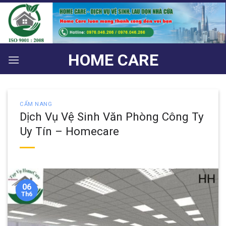
Bỏ
qua
nội
dung
HOME CARE
CẨM NANG
Dịch Vụ Vệ Sinh Văn Phòng Công Ty
Uy Tín – Homecare
06
Th6