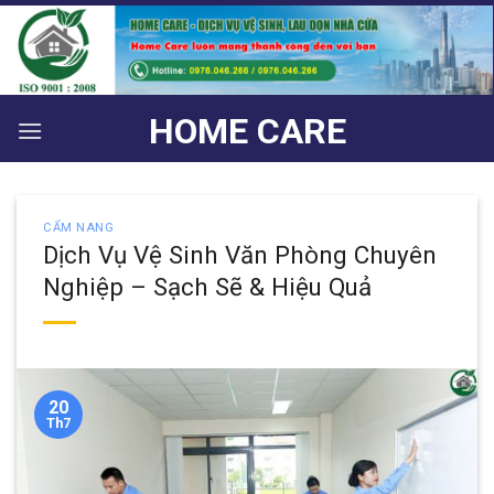
Bỏ
qua
nội
dung
HOME CARE
CẨM NANG
Dịch Vụ Vệ Sinh Văn Phòng Chuyên
Nghiệp – Sạch Sẽ & Hiệu Quả
20
Th7