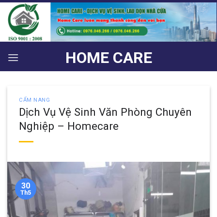
Bỏ
qua
nội
dung
HOME CARE
CẨM NANG
Dịch Vụ Vệ Sinh Văn Phòng Chuyên
Nghiệp – Homecare
30
Th5