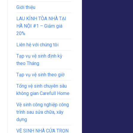
Giới thiệu
LAU KÍNH TÒA NHÀ TẠI
HÀ NỘI #1 – Giảm giá
20%
Liên hệ với chúng tôi
Tạp vụ vệ sinh định kỳ
theo Tháng
Tạp vụ vệ sinh theo giờ
Tổng vệ sinh chuyên sâu
không gian Carefull Home
Vệ sinh công nghiệp công
trình sau sửa chữa, xây
dựng
VỆ SINH NHÀ CỬA TRỌN