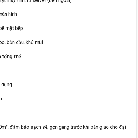
mặt máy tính, tủ server (bên ngoài)
màn hình
, bề mặt bếp
bo, bồn cầu, khử mùi
 tổng thể
n dụng
u
20m², đảm bảo sạch sẽ, gọn gàng trước khi bàn giao cho đại