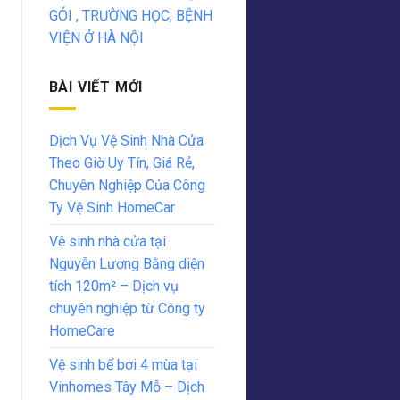
GÓI , TRƯỜNG HỌC, BỆNH
VIỆN Ở HÀ NỘI
BÀI VIẾT MỚI
Dịch Vụ Vệ Sinh Nhà Cửa
Theo Giờ Uy Tín, Giá Rẻ,
Chuyên Nghiệp Của Công
Ty Vệ Sinh HomeCar
Vệ sinh nhà cửa tại
Nguyễn Lương Bằng diện
tích 120m² – Dịch vụ
chuyên nghiệp từ Công ty
HomeCare
Vệ sinh bể bơi 4 mùa tại
Vinhomes Tây Mỗ – Dịch