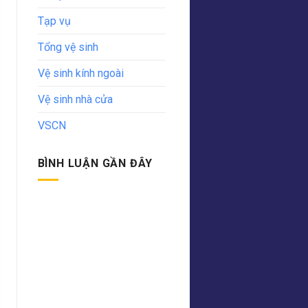
Tạp vụ
Tổng vệ sinh
Vệ sinh kính ngoài
Vệ sinh nhà cửa
VSCN
BÌNH LUẬN GẦN ĐÂY