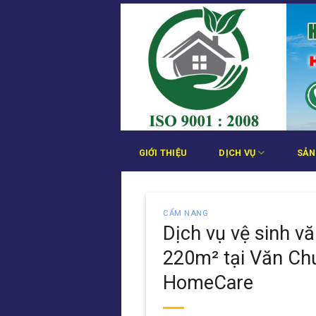
Bỏ
qua
nội
dung
GIỚI THIỆU
DỊCH VỤ
SẢN
CẨM NANG
Dịch vụ vệ sinh v
220m² tại Văn Ch
HomeCare