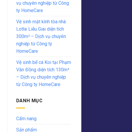
vụ chuyên nghiệp từ Công
ty HomeCare
Vệ sinh mặt kính tòa nhà
Lotte Liễu Giai diện tích
300m² – Dịch vụ chuyên
nghiệp từ Công ty
HomeCare
Vệ sinh bể cá Koi tại Phạm
Văn Đồng diện tích 130m²
– Dịch vụ chuyên nghiệp
từ Công ty HomeCare
DANH MỤC
Cẩm nang
Sản phẩm