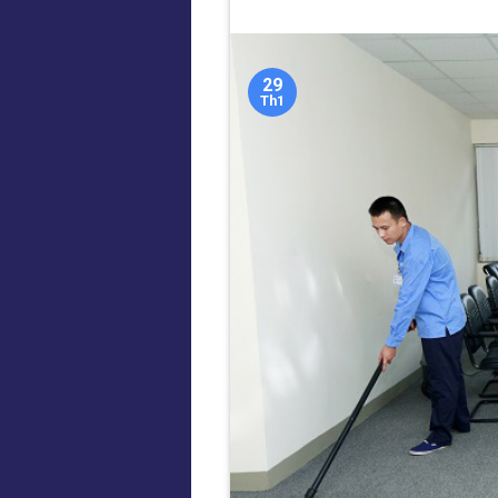
29
Th1