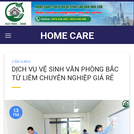
Bỏ
qua
nội
dung
HOME CARE
CẨM NANG
DỊCH VỤ VỆ SINH VĂN PHÒNG BẮC
TỪ LIÊM CHUYÊN NGHIỆP GIÁ RẺ
13
Th3