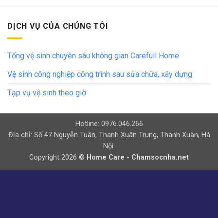
DỊCH VỤ CỦA CHÚNG TÔI
Tổng vệ sinh chuyên sâu không gian Carefull Home
Vệ sinh công nghiệp công trình sau sửa chữa, xây dựng
Tạp vụ vệ sinh theo giờ
Hotline: 0976.046.266
Địa chỉ: Số 47 Nguyễn Tuân, Thanh Xuân Trung, Thanh Xuân, Hà
Nội.
Copyright 2026 ©
Home Care - Chamsocnha.net