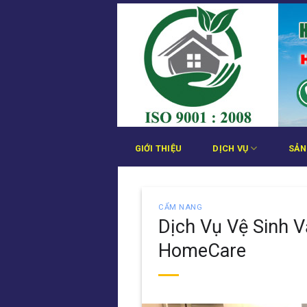
Bỏ
qua
nội
dung
GIỚI THIỆU
DỊCH VỤ
SẢN
CẨM NANG
Dịch Vụ Vệ Sinh 
HomeCare