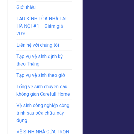
Giới thiệu
LAU KÍNH TÒA NHÀ TẠI
HÀ NỘI #1 – Giảm giá
20%
Liên hệ với chúng tôi
Tạp vụ vệ sinh định kỳ
theo Tháng
Tạp vụ vệ sinh theo giờ
Tổng vệ sinh chuyên sâu
không gian Carefull Home
Vệ sinh công nghiệp công
trình sau sửa chữa, xây
dựng
VỆ SINH NHÀ CỬA TRỌN