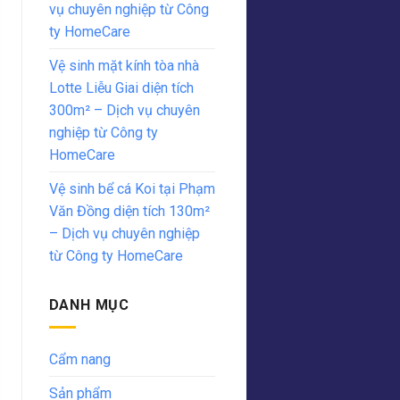
vụ chuyên nghiệp từ Công
ty HomeCare
Vệ sinh mặt kính tòa nhà
Lotte Liễu Giai diện tích
300m² – Dịch vụ chuyên
nghiệp từ Công ty
HomeCare
Vệ sinh bể cá Koi tại Phạm
Văn Đồng diện tích 130m²
– Dịch vụ chuyên nghiệp
từ Công ty HomeCare
DANH MỤC
Cẩm nang
Sản phẩm