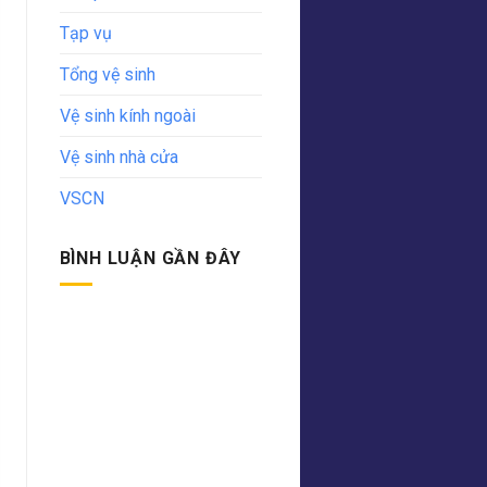
Tạp vụ
Tổng vệ sinh
Vệ sinh kính ngoài
Vệ sinh nhà cửa
VSCN
BÌNH LUẬN GẦN ĐÂY