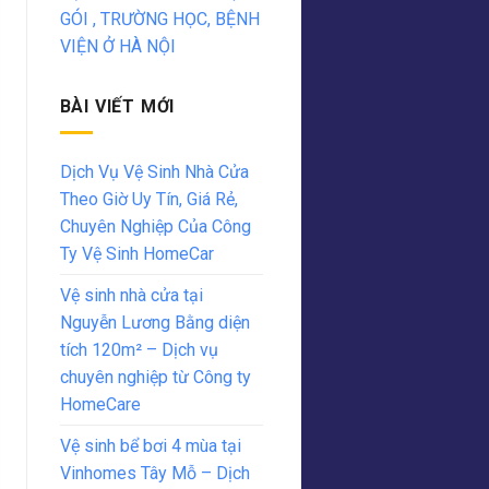
GÓI , TRƯỜNG HỌC, BỆNH
VIỆN Ở HÀ NỘI
BÀI VIẾT MỚI
Dịch Vụ Vệ Sinh Nhà Cửa
Theo Giờ Uy Tín, Giá Rẻ,
Chuyên Nghiệp Của Công
Ty Vệ Sinh HomeCar
Vệ sinh nhà cửa tại
Nguyễn Lương Bằng diện
tích 120m² – Dịch vụ
chuyên nghiệp từ Công ty
HomeCare
Vệ sinh bể bơi 4 mùa tại
Vinhomes Tây Mỗ – Dịch