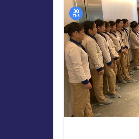
30
Th8