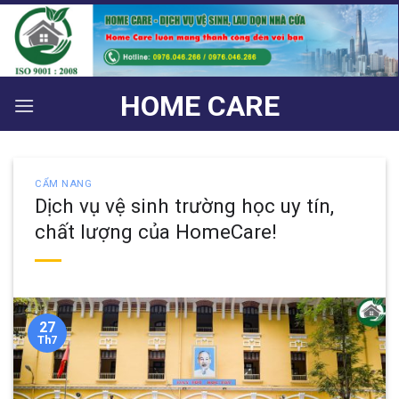
Bỏ
qua
nội
dung
HOME CARE
CẨM NANG
Dịch vụ vệ sinh trường học uy tín,
chất lượng của HomeCare!
27
Th7