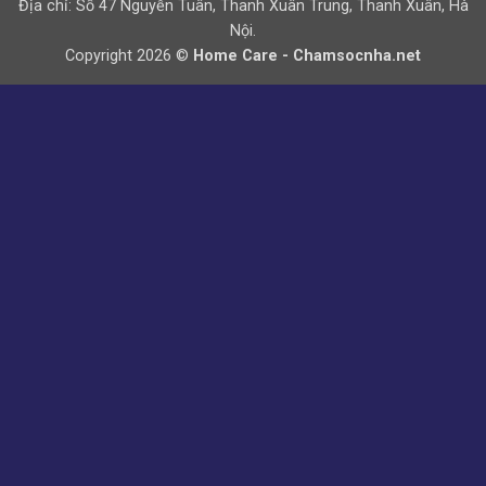
Địa chỉ: Số 47 Nguyễn Tuân, Thanh Xuân Trung, Thanh Xuân, Hà
Nội.
Copyright 2026 ©
Home Care - Chamsocnha.net