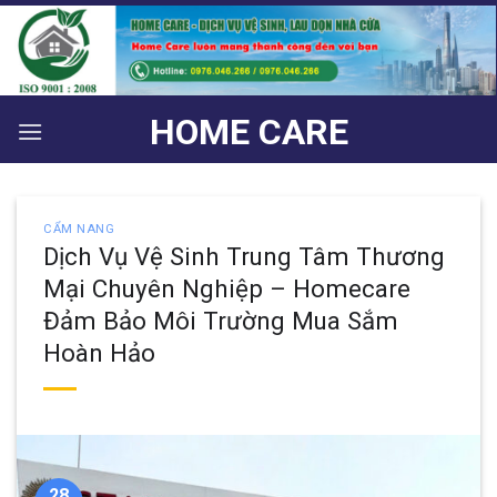
Bỏ
qua
nội
dung
HOME CARE
CẨM NANG
Dịch Vụ Vệ Sinh Trung Tâm Thương
Mại Chuyên Nghiệp – Homecare
Đảm Bảo Môi Trường Mua Sắm
Hoàn Hảo
28