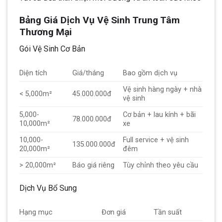
Bảng Giá Dịch Vụ Vệ Sinh Trung Tâm
Thương Mại
Gói Vệ Sinh Cơ Bản
Diện tích
Giá/tháng
Bao gồm dịch vụ
Vệ sinh hàng ngày + nhà
< 5,000m²
45.000.000đ
vệ sinh
5,000-
Cơ bản + lau kính + bãi
78.000.000đ
10,000m²
xe
10,000-
Full service + vệ sinh
135.000.000đ
20,000m²
đêm
> 20,000m²
Báo giá riêng
Tùy chỉnh theo yêu cầu
Dịch Vụ Bổ Sung
Hạng mục
Đơn giá
Tần suất