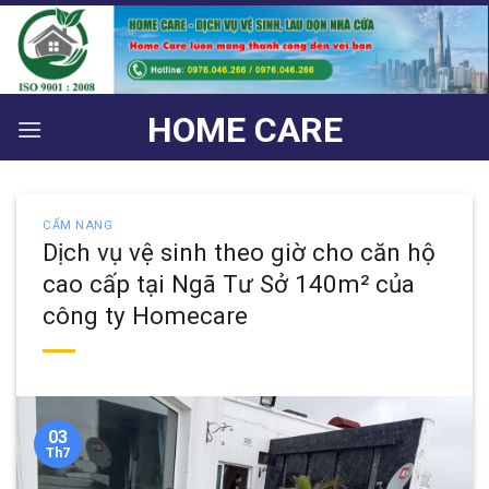
Bỏ
qua
nội
dung
HOME CARE
CẨM NANG
Dịch vụ vệ sinh theo giờ cho căn hộ
cao cấp tại Ngã Tư Sở 140m² của
công ty Homecare
03
Th7