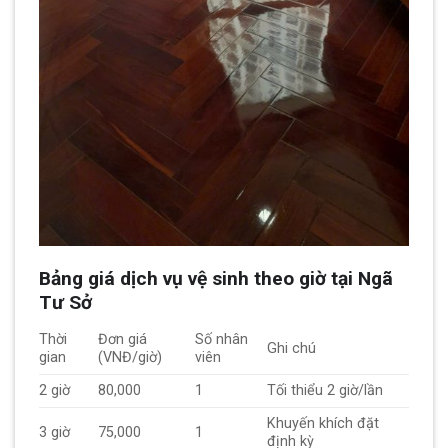
Bảng giá dịch vụ vệ sinh theo giờ tại Ngã
Tư Sở
Thời
Đơn giá
Số nhân
Ghi chú
gian
(VNĐ/giờ)
viên
2 giờ
80,000
1
Tối thiểu 2 giờ/lần
Khuyến khích đặt
3 giờ
75,000
1
định kỳ