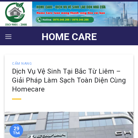
Bỏ
qua
nội
dung
HOME CARE
CẨM NANG
Dịch Vụ Vệ Sinh Tại Bắc Từ Liêm –
Giải Pháp Làm Sạch Toàn Diện Cùng
Homecare
29
Th4