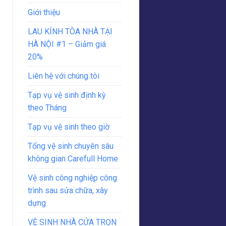
Giới thiệu
LAU KÍNH TÒA NHÀ TẠI
HÀ NỘI #1 – Giảm giá
20%
Liên hệ với chúng tôi
Tạp vụ vệ sinh định kỳ
theo Tháng
Tạp vụ vệ sinh theo giờ
Tổng vệ sinh chuyên sâu
không gian Carefull Home
Vệ sinh công nghiệp công
trình sau sửa chữa, xây
dựng
VỆ SINH NHÀ CỬA TRỌN