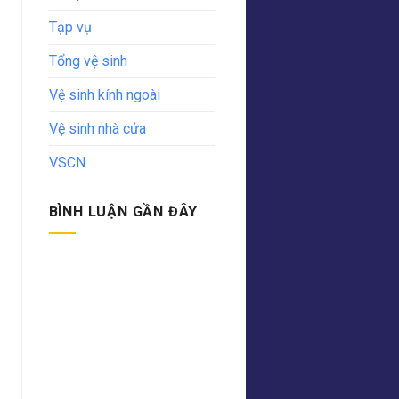
Tạp vụ
Tổng vệ sinh
Vệ sinh kính ngoài
Vệ sinh nhà cửa
VSCN
BÌNH LUẬN GẦN ĐÂY