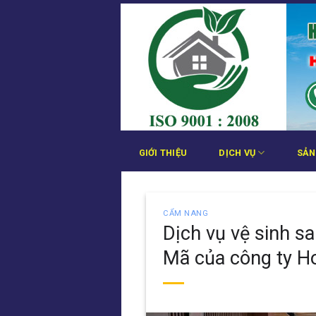
Bỏ
qua
nội
dung
GIỚI THIỆU
DỊCH VỤ
SẢN
CẨM NANG
Dịch vụ vệ sinh s
Mã của công ty 