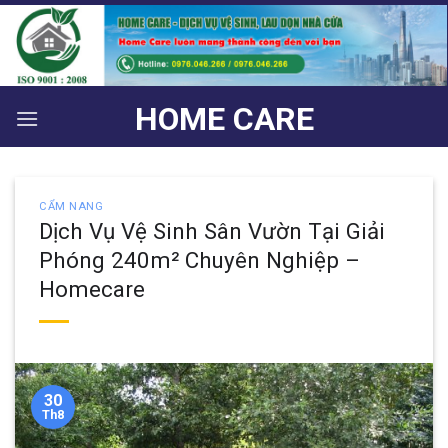
Bỏ
qua
nội
dung
HOME CARE
CẨM NANG
Dịch Vụ Vệ Sinh Sân Vườn Tại Giải
Phóng 240m² Chuyên Nghiệp –
Homecare
30
Th8