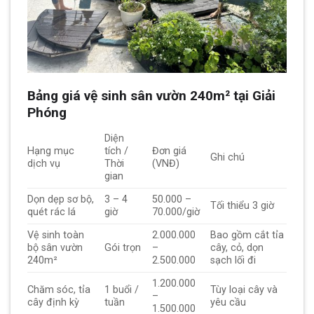
Bảng giá vệ sinh sân vườn 240m² tại Giải
Phóng
Diện
Hạng mục
tích /
Đơn giá
Ghi chú
dịch vụ
Thời
(VNĐ)
gian
Dọn dẹp sơ bộ,
3 – 4
50.000 –
Tối thiểu 3 giờ
quét rác lá
giờ
70.000/giờ
Vệ sinh toàn
2.000.000
Bao gồm cắt tỉa
bộ sân vườn
Gói trọn
–
cây, cỏ, dọn
240m²
2.500.000
sạch lối đi
1.200.000
Chăm sóc, tỉa
1 buổi /
Tùy loại cây và
–
cây định kỳ
tuần
yêu cầu
1.500.000