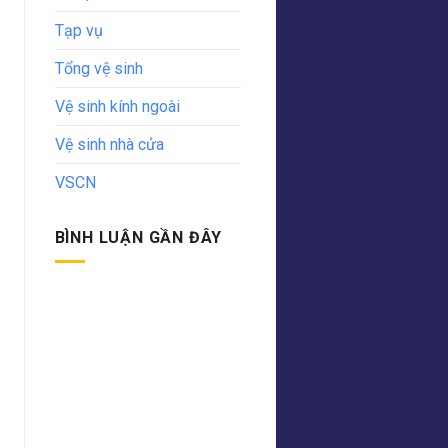
Tạp vụ
Tổng vệ sinh
Vệ sinh kính ngoài
Vệ sinh nhà cửa
VSCN
BÌNH LUẬN GẦN ĐÂY