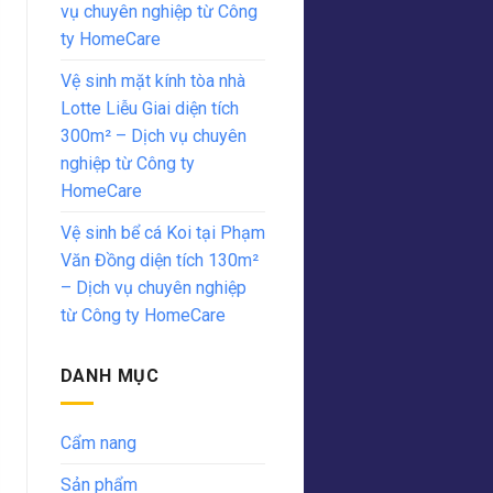
vụ chuyên nghiệp từ Công
ty HomeCare
Vệ sinh mặt kính tòa nhà
Lotte Liễu Giai diện tích
300m² – Dịch vụ chuyên
nghiệp từ Công ty
HomeCare
Vệ sinh bể cá Koi tại Phạm
Văn Đồng diện tích 130m²
– Dịch vụ chuyên nghiệp
từ Công ty HomeCare
DANH MỤC
Cẩm nang
Sản phẩm