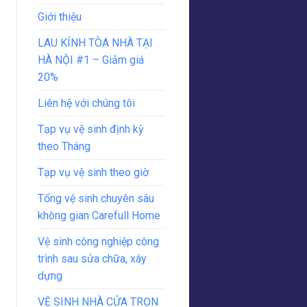
Giới thiệu
LAU KÍNH TÒA NHÀ TẠI
HÀ NỘI #1 – Giảm giá
20%
Liên hệ với chúng tôi
Tạp vụ vệ sinh định kỳ
theo Tháng
Tạp vụ vệ sinh theo giờ
Tổng vệ sinh chuyên sâu
không gian Carefull Home
Vệ sinh công nghiệp công
trình sau sửa chữa, xây
dựng
VỆ SINH NHÀ CỬA TRỌN