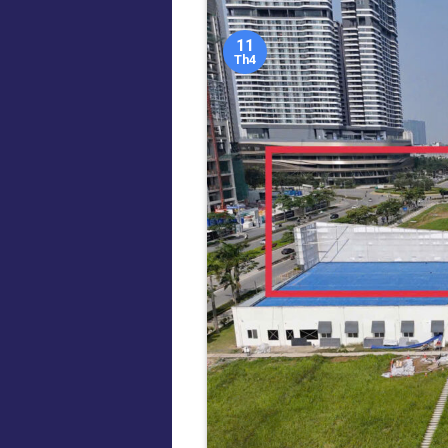
11
Th4