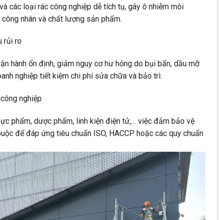
à các loại rác công nghiệp dễ tích tụ, gây ô nhiễm môi
e công nhân và chất lượng sản phẩm.
 rủi ro
vận hành ổn định, giảm nguy cơ hư hỏng do bụi bẩn, dầu mỡ
anh nghiệp tiết kiệm chi phí sửa chữa và bảo trì.
h công nghiệp
hực phẩm, dược phẩm, linh kiện điện tử,… việc đảm bảo vệ
 buộc để đáp ứng tiêu chuẩn ISO, HACCP hoặc các quy chuẩn