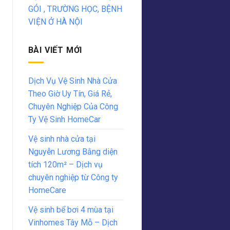
GÓI , TRƯỜNG HỌC, BỆNH
VIỆN Ở HÀ NỘI
BÀI VIẾT MỚI
Dịch Vụ Vệ Sinh Nhà Cửa
Theo Giờ Uy Tín, Giá Rẻ,
Chuyên Nghiệp Của Công
Ty Vệ Sinh HomeCar
Vệ sinh nhà cửa tại
Nguyễn Lương Bằng diện
tích 120m² – Dịch vụ
chuyên nghiệp từ Công ty
HomeCare
Vệ sinh bể bơi 4 mùa tại
Vinhomes Tây Mỗ – Dịch