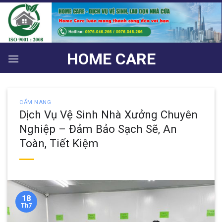
Bỏ
qua
nội
dung
HOME CARE
CẨM NANG
Dịch Vụ Vệ Sinh Nhà Xưởng Chuyên
Nghiệp – Đảm Bảo Sạch Sẽ, An
Toàn, Tiết Kiệm
18
Th7