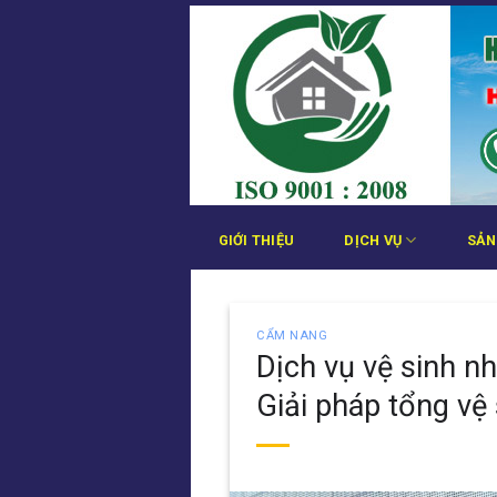
Bỏ
qua
nội
dung
GIỚI THIỆU
DỊCH VỤ
SẢN
CẨM NANG
Dịch vụ vệ sinh n
Giải pháp tổng vệ