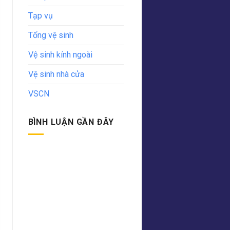
Tạp vụ
Tổng vệ sinh
Vệ sinh kính ngoài
Vệ sinh nhà cửa
VSCN
BÌNH LUẬN GẦN ĐÂY