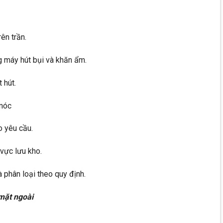
ên trần.
g máy hút bụi và khăn ẩm.
 hút.
 móc
 yêu cầu.
 vực lưu kho.
 phân loại theo quy định.
mặt ngoài