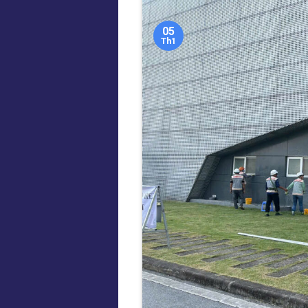
05
Th1