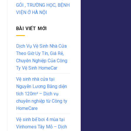
GÓI , TRƯỜNG HỌC, BỆNH
VIỆN Ở HÀ NỘI
BÀI VIẾT MỚI
Dịch Vụ Vệ Sinh Nhà Cửa
Theo Giờ Uy Tín, Giá Rẻ,
Chuyên Nghiệp Của Công
Ty Vệ Sinh HomeCar
Vệ sinh nhà cửa tại
Nguyễn Lương Bằng diện
tích 120m² – Dịch vụ
chuyên nghiệp từ Công ty
HomeCare
Vệ sinh bể bơi 4 mùa tại
Vinhomes Tây Mỗ – Dịch