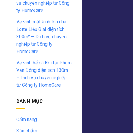
vụ chuyên nghiệp từ Công
ty HomeCare
Vệ sinh mặt kính tòa nhà
Lotte Liễu Giai diện tích
300m² – Dịch vụ chuyên
nghiệp từ Công ty
HomeCare
Vệ sinh bể cá Koi tại Phạm
Văn Đồng diện tích 130m²
– Dịch vụ chuyên nghiệp
từ Công ty HomeCare
DANH MỤC
Cẩm nang
Sản phẩm