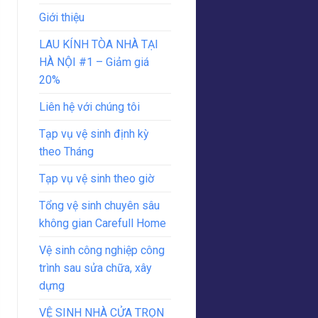
Giới thiệu
LAU KÍNH TÒA NHÀ TẠI
HÀ NỘI #1 – Giảm giá
20%
Liên hệ với chúng tôi
Tạp vụ vệ sinh định kỳ
theo Tháng
Tạp vụ vệ sinh theo giờ
Tổng vệ sinh chuyên sâu
không gian Carefull Home
Vệ sinh công nghiệp công
trình sau sửa chữa, xây
dựng
VỆ SINH NHÀ CỬA TRỌN