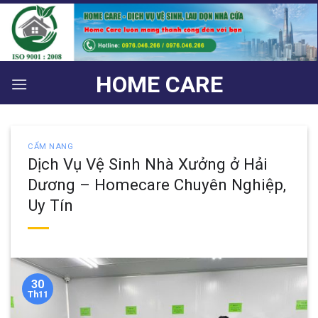
Bỏ
qua
nội
dung
HOME CARE
CẨM NANG
Dịch Vụ Vệ Sinh Nhà Xưởng ở Hải
Dương – Homecare Chuyên Nghiệp,
Uy Tín
30
Th11