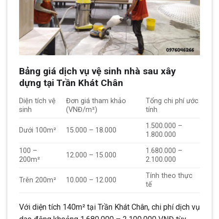
Bảng giá dịch vụ vệ sinh nhà sau xây
dựng tại Trần Khát Chân
Diện tích vệ
Đơn giá tham khảo
Tổng chi phí ước
sinh
(VNĐ/m²)
tính
1.500.000 –
Dưới 100m²
15.000 – 18.000
1.800.000
100 –
1.680.000 –
12.000 – 15.000
200m²
2.100.000
Tính theo thực
Trên 200m²
10.000 – 12.000
tế
Với diện tích 140m² tại Trần Khát Chân, chi phí dịch vụ