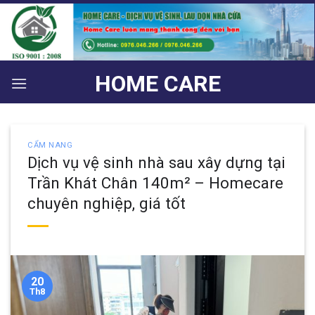
Bỏ
qua
nội
dung
HOME CARE
CẨM NANG
Dịch vụ vệ sinh nhà sau xây dựng tại
Trần Khát Chân 140m² – Homecare
chuyên nghiệp, giá tốt
20
Th8