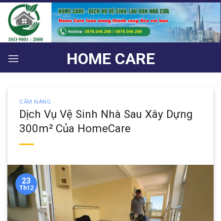
Bỏ
qua
nội
dung
HOME CARE
CẨM NANG
Dịch Vụ Vệ Sinh Nhà Sau Xây Dựng
300m² Của HomeCare
23
Th12