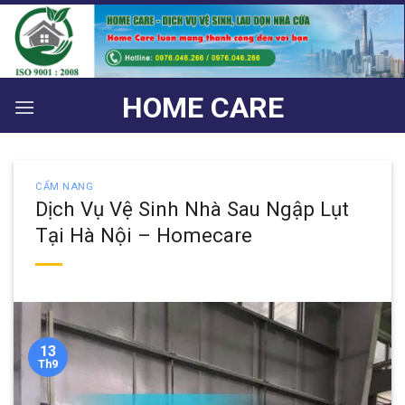
Bỏ
qua
nội
dung
HOME CARE
CẨM NANG
Dịch Vụ Vệ Sinh Nhà Sau Ngập Lụt
Tại Hà Nội – Homecare
13
Th9