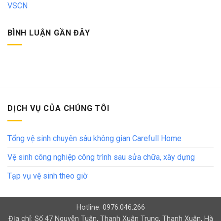
VSCN
BÌNH LUẬN GẦN ĐÂY
DỊCH VỤ CỦA CHÚNG TÔI
Tổng vệ sinh chuyên sâu không gian Carefull Home
Vệ sinh công nghiệp công trình sau sửa chữa, xây dựng
Tạp vụ vệ sinh theo giờ
Hotline: 0976.046.266
Địa chỉ: Số 47 Nguyễn Tuân, Thanh Xuân Trung, Thanh Xuân, Hà