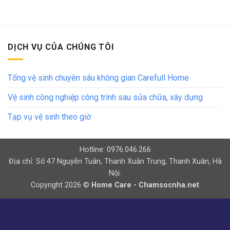
DỊCH VỤ CỦA CHÚNG TÔI
Tổng vệ sinh chuyên sâu không gian Carefull Home
Vệ sinh công nghiệp công trình sau sửa chữa, xây dựng
Tạp vụ vệ sinh theo giờ
Hotline: 0976.046.266
Địa chỉ: Số 47 Nguyễn Tuân, Thanh Xuân Trung, Thanh Xuân, Hà
Nội.
Copyright 2026 ©
Home Care - Chamsocnha.net