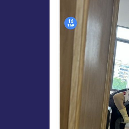
16
Th9