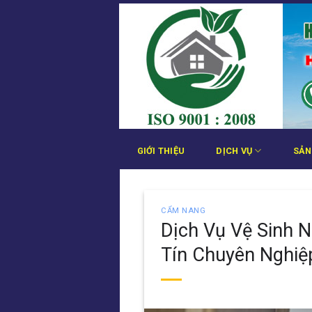
Bỏ
qua
nội
dung
GIỚI THIỆU
DỊCH VỤ
SẢN
CẨM NANG
Dịch Vụ Vệ Sinh 
Tín Chuyên Nghiệ