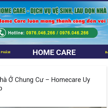
HOME CARE
 PHẨM
B
Nhà Ở Chung Cư – Homecare Uy
p