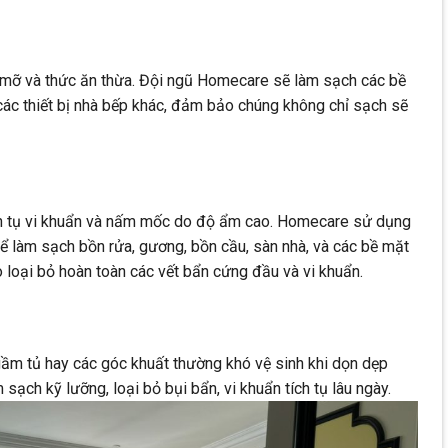
 mỡ và thức ăn thừa. Đội ngũ Homecare sẽ làm sạch các bề
 các thiết bị nhà bếp khác, đảm bảo chúng không chỉ sạch sẽ
ch tụ vi khuẩn và nấm mốc do độ ẩm cao. Homecare sử dụng
ể làm sạch bồn rửa, gương, bồn cầu, sàn nhà, và các bề mặt
loại bỏ hoàn toàn các vết bẩn cứng đầu và vi khuẩn.
ầm tủ hay các góc khuất thường khó vệ sinh khi dọn dẹp
ạch kỹ lưỡng, loại bỏ bụi bẩn, vi khuẩn tích tụ lâu ngày.