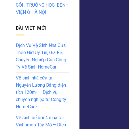
GÓI , TRƯỜNG HỌC, BỆNH
VIỆN Ở HÀ NỘI
BÀI VIẾT MỚI
Dịch Vụ Vệ Sinh Nhà Cửa
Theo Giờ Uy Tín, Giá Rẻ,
Chuyên Nghiệp Của Công
Ty Vệ Sinh HomeCar
Vệ sinh nhà cửa tại
Nguyễn Lương Bằng diện
tích 120m² – Dịch vụ
chuyên nghiệp từ Công ty
HomeCare
Vệ sinh bể bơi 4 mùa tại
Vinhomes Tây Mỗ – Dịch