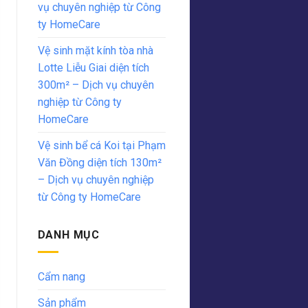
vụ chuyên nghiệp từ Công
ty HomeCare
Vệ sinh mặt kính tòa nhà
Lotte Liễu Giai diện tích
300m² – Dịch vụ chuyên
nghiệp từ Công ty
HomeCare
Vệ sinh bể cá Koi tại Phạm
Văn Đồng diện tích 130m²
– Dịch vụ chuyên nghiệp
từ Công ty HomeCare
DANH MỤC
Cẩm nang
Sản phẩm