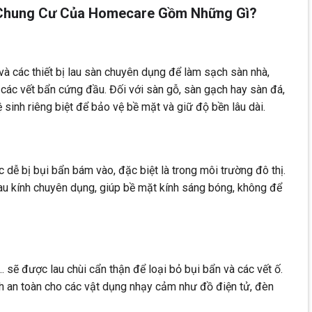
 Chung Cư Của Homecare Gồm Những Gì?
và các thiết bị lau sàn chuyên dụng để làm sạch sàn nhà,
ác vết bẩn cứng đầu. Đối với sàn gỗ, sàn gạch hay sàn đá,
sinh riêng biệt để bảo vệ bề mặt và giữ độ bền lâu dài.
 dễ bị bụi bẩn bám vào, đặc biệt là trong môi trường đô thị.
u kính chuyên dụng, giúp bề mặt kính sáng bóng, không để
… sẽ được lau chùi cẩn thận để loại bỏ bụi bẩn và các vết ố.
h an toàn cho các vật dụng nhạy cảm như đồ điện tử, đèn