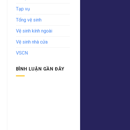
Tạp vụ
Tổng vệ sinh
Vệ sinh kính ngoài
Vệ sinh nhà cửa
VSCN
BÌNH LUẬN GẦN ĐÂY