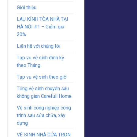
Giới thiệu
LAU KÍNH TÒA NHÀ TẠI
HÀ NỘI #1 – Giảm giá
20%
Liên hệ với chúng tôi
Tạp vụ vệ sinh định kỳ
theo Tháng
Tạp vụ vệ sinh theo giờ
Tổng vệ sinh chuyên sâu
không gian Carefull Home
Vệ sinh công nghiệp công
trình sau sửa chữa, xây
dựng
VỆ SINH NHÀ CỬA TRỌN