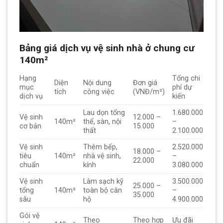
Bảng giá dịch vụ vệ sinh nhà ở chung cư
140m²
Hạng
Tổng chi
Diện
Nội dung
Đơn giá
mục
phí dự
tích
công việc
(VNĐ/m²)
dịch vụ
kiến
Lau dọn tổng
1.680.000
Vệ sinh
12.000 –
140m²
thể, sàn, nội
–
cơ bản
15.000
thất
2.100.000
Vệ sinh
Thêm bếp,
2.520.000
18.000 –
tiêu
140m²
nhà vệ sinh,
–
22.000
chuẩn
kính
3.080.000
Vệ sinh
Làm sạch kỹ
3.500.000
25.000 –
tổng
140m²
toàn bộ căn
–
35.000
sâu
hộ
4.900.000
Gói vệ
Theo
Theo hợp
Ưu đãi