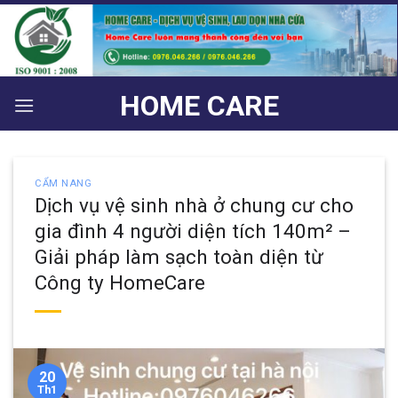
Bỏ
qua
nội
dung
HOME CARE
CẨM NANG
Dịch vụ vệ sinh nhà ở chung cư cho
gia đình 4 người diện tích 140m² –
Giải pháp làm sạch toàn diện từ
Công ty HomeCare
20
Th1