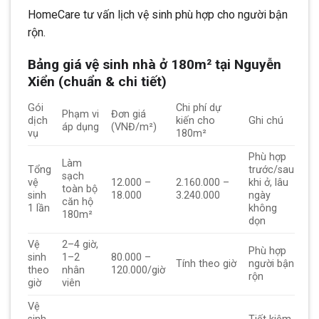
HomeCare tư vấn lịch vệ sinh phù hợp cho người bận
rộn.
Bảng giá vệ sinh nhà ở 180m² tại Nguyễn
Xiển (chuẩn & chi tiết)
Gói
Chi phí dự
Phạm vi
Đơn giá
dịch
kiến cho
Ghi chú
áp dụng
(VNĐ/m²)
vụ
180m²
Phù hợp
Làm
Tổng
trước/sau
sạch
vệ
12.000 –
2.160.000 –
khi ở, lâu
toàn bộ
sinh
18.000
3.240.000
ngày
căn hộ
1 lần
không
180m²
dọn
Vệ
2–4 giờ,
Phù hợp
sinh
1–2
80.000 –
Tính theo giờ
người bận
theo
nhân
120.000/giờ
rộn
giờ
viên
Vệ