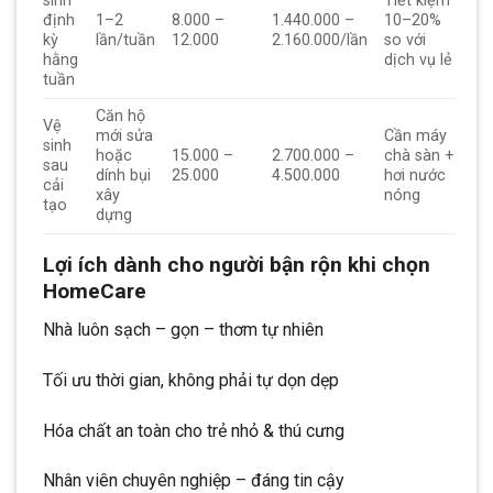
sinh
Tiết kiệm
định
1–2
8.000 –
1.440.000 –
10–20%
kỳ
lần/tuần
12.000
2.160.000/lần
so với
hằng
dịch vụ lẻ
tuần
Căn hộ
Vệ
mới sửa
Cần máy
sinh
hoặc
15.000 –
2.700.000 –
chà sàn +
sau
dính bụi
25.000
4.500.000
hơi nước
cải
xây
nóng
tạo
dựng
Lợi ích dành cho người bận rộn khi chọn
HomeCare
Nhà luôn sạch – gọn – thơm tự nhiên
Tối ưu thời gian, không phải tự dọn dẹp
Hóa chất an toàn cho trẻ nhỏ & thú cưng
Nhân viên chuyên nghiệp – đáng tin cậy