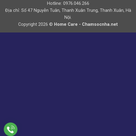
Hotline: 0976.046.266
Địa chỉ: Số 47 Nguyễn Tuân, Thanh Xuân Trung, Thanh Xuân, Hà
Nội.
Copyright 2026 ©
Home Care - Chamsocnha.net