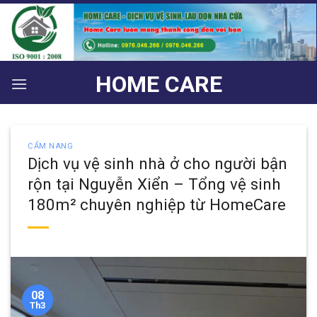
Bỏ
qua
nội
dung
HOME CARE
CẨM NANG
Dịch vụ vệ sinh nhà ở cho người bận
rộn tại Nguyễn Xiển – Tổng vệ sinh
180m² chuyên nghiệp từ HomeCare
08
Th3