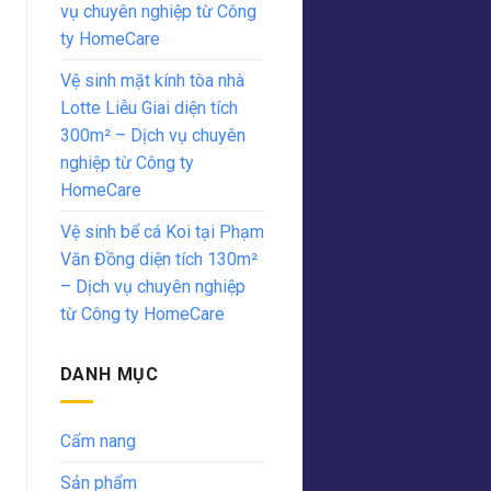
vụ chuyên nghiệp từ Công
ty HomeCare
Vệ sinh mặt kính tòa nhà
Lotte Liễu Giai diện tích
300m² – Dịch vụ chuyên
nghiệp từ Công ty
HomeCare
Vệ sinh bể cá Koi tại Phạm
Văn Đồng diện tích 130m²
– Dịch vụ chuyên nghiệp
từ Công ty HomeCare
DANH MỤC
Cẩm nang
Sản phẩm