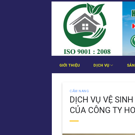
Bỏ
qua
nội
dung
GIỚI THIỆU
DỊCH VỤ
SẢN
CẨM NANG
DỊCH VỤ VỆ SINH
CỦA CÔNG TY H