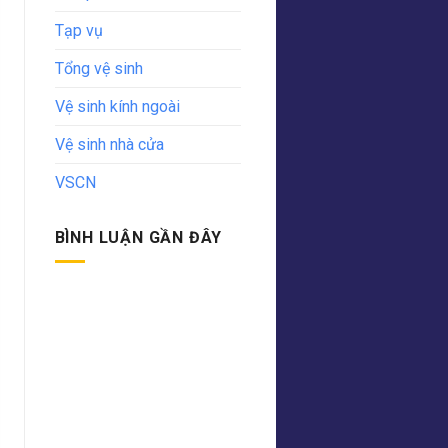
Tạp vụ
Tổng vệ sinh
Vệ sinh kính ngoài
Vệ sinh nhà cửa
VSCN
BÌNH LUẬN GẦN ĐÂY