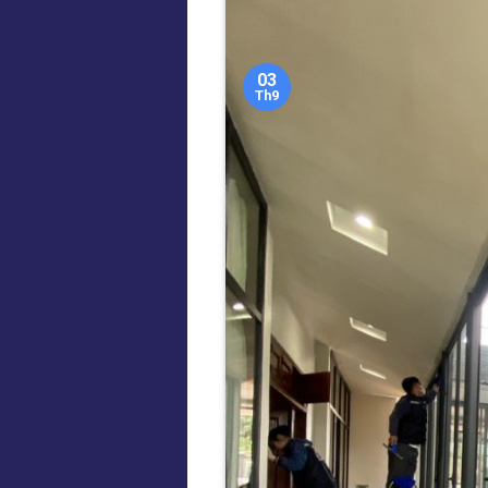
03
Th9