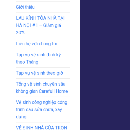
Giới thiệu
LAU KÍNH TÒA NHÀ TẠI
HÀ NỘI #1 – Giảm giá
20%
Liên hệ với chúng tôi
Tạp vụ vệ sinh định kỳ
theo Tháng
Tạp vụ vệ sinh theo giờ
Tổng vệ sinh chuyên sâu
không gian Carefull Home
Vệ sinh công nghiệp công
trình sau sửa chữa, xây
dựng
VỆ SINH NHÀ CỬA TRỌN