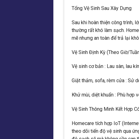
Tổng Vệ Sinh Sau Xây Dựng
Sau khi hoàn thiện công trình, 
thường rất khó làm sạch. Home
mẽ nhưng an toàn để trả lại kh
Vệ Sinh Định Kỳ (Theo Giờ/Tuầ
Vệ sinh cơ bản : Lau sàn, lau kí
Giặt thảm, sofa, rèm cửa : Sử 
Khử mùi, diệt khuẩn : Phù hợp vớ
Vệ Sinh Thông Minh Kết Hợp C
Homecare tích hợp IoT (Internet
theo dõi tiến độ vệ sinh qua ứn
độ sạch sẽ mà không cần can th