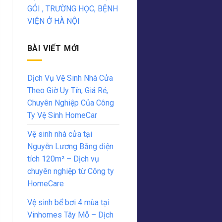
GÓI , TRƯỜNG HỌC, BỆNH
VIỆN Ở HÀ NỘI
BÀI VIẾT MỚI
Dịch Vụ Vệ Sinh Nhà Cửa
Theo Giờ Uy Tín, Giá Rẻ,
Chuyên Nghiệp Của Công
Ty Vệ Sinh HomeCar
Vệ sinh nhà cửa tại
Nguyễn Lương Bằng diện
tích 120m² – Dịch vụ
chuyên nghiệp từ Công ty
HomeCare
Vệ sinh bể bơi 4 mùa tại
Vinhomes Tây Mỗ – Dịch