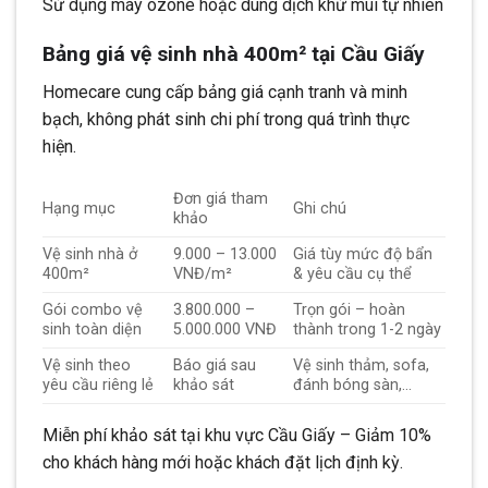
Sử dụng máy ozone hoặc dung dịch khử mùi tự nhiên
Bảng giá vệ sinh nhà 400m² tại Cầu Giấy
Homecare cung cấp bảng giá cạnh tranh và minh
bạch, không phát sinh chi phí trong quá trình thực
hiện.
Đơn giá tham
Hạng mục
Ghi chú
khảo
Vệ sinh nhà ở
9.000 – 13.000
Giá tùy mức độ bẩn
400m²
VNĐ/m²
& yêu cầu cụ thể
Gói combo vệ
3.800.000 –
Trọn gói – hoàn
sinh toàn diện
5.000.000 VNĐ
thành trong 1-2 ngày
Vệ sinh theo
Báo giá sau
Vệ sinh thảm, sofa,
yêu cầu riêng lẻ
khảo sát
đánh bóng sàn,…
Miễn phí khảo sát tại khu vực Cầu Giấy – Giảm 10%
cho khách hàng mới hoặc khách đặt lịch định kỳ.