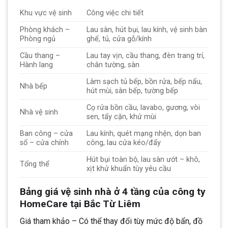
Khu vực vệ sinh
Công việc chi tiết
Phòng khách –
Lau sàn, hút bụi, lau kính, vệ sinh bàn
Phòng ngủ
ghế, tủ, cửa gỗ/kính
Cầu thang –
Lau tay vịn, cầu thang, đèn trang trí,
Hành lang
chân tường, sàn
Làm sạch tủ bếp, bồn rửa, bếp nấu,
Nhà bếp
hút mùi, sàn bếp, tường bếp
Cọ rửa bồn cầu, lavabo, gương, vòi
Nhà vệ sinh
sen, tẩy cặn, khử mùi
Ban công – cửa
Lau kính, quét mạng nhện, dọn ban
sổ – cửa chính
công, lau cửa kéo/đẩy
Hút bụi toàn bộ, lau sàn ướt – khô,
Tổng thể
xịt khử khuẩn tùy yêu cầu
Bảng giá vệ sinh nhà ở 4 tầng của công ty
HomeCare tại Bắc Từ Liêm
Giá tham khảo – Có thể thay đổi tùy mức độ bẩn, đồ