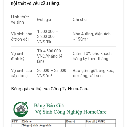
nội thất và yêu cầu riêng.
Hình thức
Đơn giá
Ghi chú
vệ sinh
1.500.000 –
Vệ sinh nhà
Nhà 4 tầng, diện tích
2.200.000
ở trọn gói
~150m²
VNĐ/lần
Từ 4.500.000
Vệ sinh
Giảm 10% cho khách
VNĐ/tháng (4
định kỳ
hàng ký theo tháng
lần)
Vệ sinh sau
20.000 – 25.000
Bao gồm gỡ băng keo,
xây dựng
VNĐ/m²
xi măng, vết sơn
Bảng giá cụ thể của Công Ty HomeCare