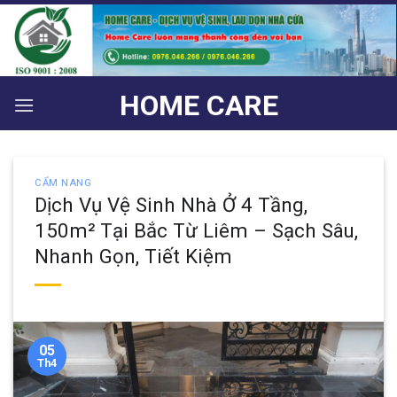
Bỏ
qua
nội
dung
HOME CARE
CẨM NANG
Dịch Vụ Vệ Sinh Nhà Ở 4 Tầng,
150m² Tại Bắc Từ Liêm – Sạch Sâu,
Nhanh Gọn, Tiết Kiệm
05
Th4