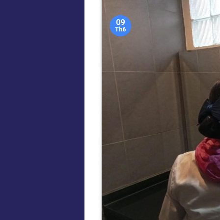
09
Th6