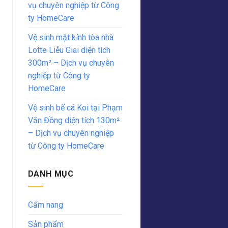
vụ chuyên nghiệp từ Công
ty HomeCare
Vệ sinh mặt kính tòa nhà
Lotte Liễu Giai diện tích
300m² – Dịch vụ chuyên
nghiệp từ Công ty
HomeCare
Vệ sinh bể cá Koi tại Phạm
Văn Đồng diện tích 130m²
– Dịch vụ chuyên nghiệp
từ Công ty HomeCare
DANH MỤC
Cẩm nang
Sản phẩm