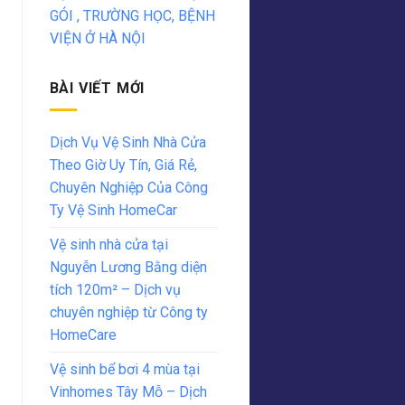
GÓI , TRƯỜNG HỌC, BỆNH
VIỆN Ở HÀ NỘI
BÀI VIẾT MỚI
Dịch Vụ Vệ Sinh Nhà Cửa
Theo Giờ Uy Tín, Giá Rẻ,
Chuyên Nghiệp Của Công
Ty Vệ Sinh HomeCar
Vệ sinh nhà cửa tại
Nguyễn Lương Bằng diện
tích 120m² – Dịch vụ
chuyên nghiệp từ Công ty
HomeCare
Vệ sinh bể bơi 4 mùa tại
Vinhomes Tây Mỗ – Dịch