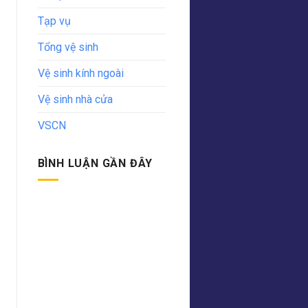
Tạp vụ
Tổng vệ sinh
Vệ sinh kính ngoài
Vệ sinh nhà cửa
VSCN
BÌNH LUẬN GẦN ĐÂY