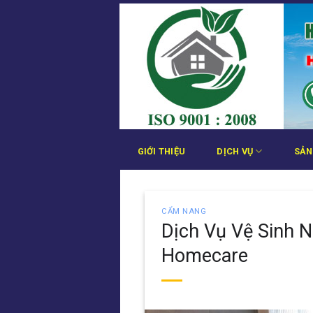
Bỏ
qua
nội
dung
GIỚI THIỆU
DỊCH VỤ
SẢN
CẨM NANG
Dịch Vụ Vệ Sinh 
Homecare