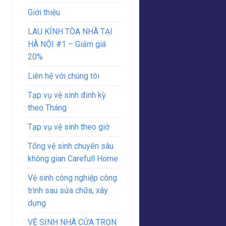
Giới thiệu
LAU KÍNH TÒA NHÀ TẠI
HÀ NỘI #1 – Giảm giá
20%
Liên hệ với chúng tôi
Tạp vụ vệ sinh định kỳ
theo Tháng
Tạp vụ vệ sinh theo giờ
Tổng vệ sinh chuyên sâu
không gian Carefull Home
Vệ sinh công nghiệp công
trình sau sửa chữa, xây
dựng
VỆ SINH NHÀ CỬA TRỌN