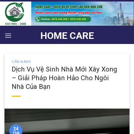
Bỏ
qua
nội
dung
HOME CARE
CẨM NANG
Dịch Vụ Vệ Sinh Nhà Mới Xây Xong
– Giải Pháp Hoàn Hảo Cho Ngôi
Nhà Của Bạn
24
Th8