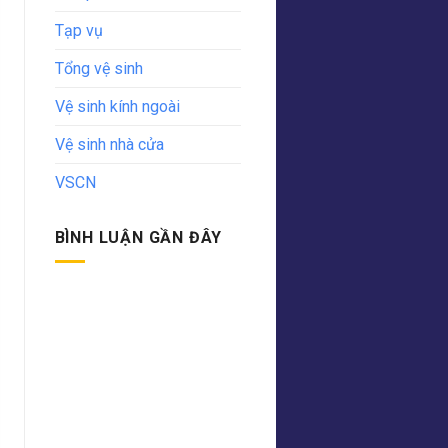
Tạp vụ
Tổng vệ sinh
Vệ sinh kính ngoài
Vệ sinh nhà cửa
VSCN
BÌNH LUẬN GẦN ĐÂY