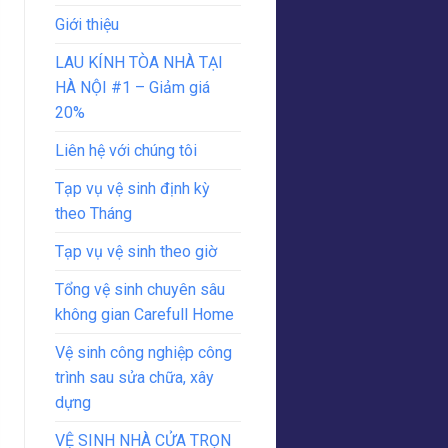
Giới thiệu
LAU KÍNH TÒA NHÀ TẠI
HÀ NỘI #1 – Giảm giá
20%
Liên hệ với chúng tôi
Tạp vụ vệ sinh định kỳ
theo Tháng
Tạp vụ vệ sinh theo giờ
Tổng vệ sinh chuyên sâu
không gian Carefull Home
Vệ sinh công nghiệp công
trình sau sửa chữa, xây
dựng
VỆ SINH NHÀ CỬA TRỌN