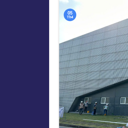
05
Th4