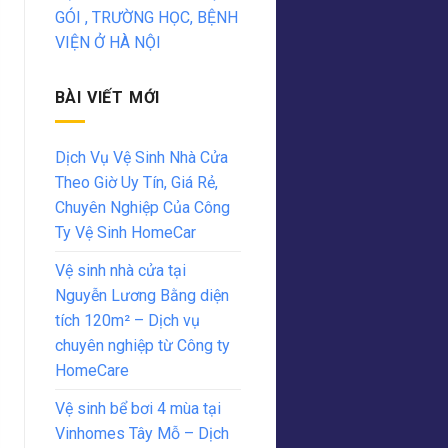
GÓI , TRƯỜNG HỌC, BỆNH
VIỆN Ở HÀ NỘI
BÀI VIẾT MỚI
Dịch Vụ Vệ Sinh Nhà Cửa
Theo Giờ Uy Tín, Giá Rẻ,
Chuyên Nghiệp Của Công
Ty Vệ Sinh HomeCar
Vệ sinh nhà cửa tại
Nguyễn Lương Bằng diện
tích 120m² – Dịch vụ
chuyên nghiệp từ Công ty
HomeCare
Vệ sinh bể bơi 4 mùa tại
Vinhomes Tây Mỗ – Dịch