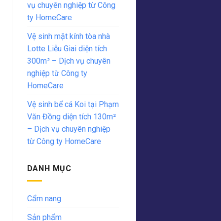
vụ chuyên nghiệp từ Công
ty HomeCare
Vệ sinh mặt kính tòa nhà
Lotte Liễu Giai diện tích
300m² – Dịch vụ chuyên
nghiệp từ Công ty
HomeCare
Vệ sinh bể cá Koi tại Phạm
Văn Đồng diện tích 130m²
– Dịch vụ chuyên nghiệp
từ Công ty HomeCare
DANH MỤC
Cẩm nang
Sản phẩm