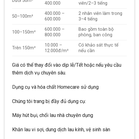
Dưới 50m²
400.000
viên/2–3 tiếng
400.000 –
2 nhân viên làm trong
50–100m²
600.000
3–4 tiếng
600.000 –
Bao gồm toàn bộ
100–150m²
800.000
phòng, ban công
10.000 –
Có khảo sát thực tế
Trên 150m²
12.000đ/m²
nếu cần
Giá có thể thay đổi vào dịp lễ/Tết hoặc nếu yêu cầu
thêm dịch vụ chuyên sâu.
Dụng cụ và hóa chất Homecare sử dụng
Chúng tôi trang bị đầy đủ dụng cụ:
Máy hút bụi, chổi lau nhà chuyên dụng
Khăn lau vi sợi, dung dịch lau kính, vệ sinh sàn