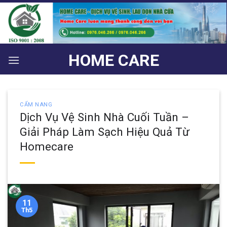
Bỏ
qua
nội
dung
HOME CARE
CẨM NANG
Dịch Vụ Vệ Sinh Nhà Cuối Tuần –
Giải Pháp Làm Sạch Hiệu Quả Từ
Homecare
11
Th5