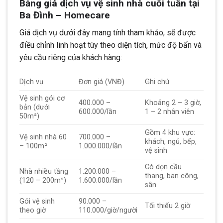
Bảng giá dịch vụ vệ sinh nhà cuối tuần tại
Ba Đình – Homecare
Giá dịch vụ dưới đây mang tính tham khảo, sẽ được
điều chỉnh linh hoạt tùy theo diện tích, mức độ bẩn và
yêu cầu riêng của khách hàng:
Dịch vụ
Đơn giá (VNĐ)
Ghi chú
Vệ sinh gói cơ
400.000 –
Khoảng 2 – 3 giờ,
bản (dưới
600.000/lần
1 – 2 nhân viên
50m²)
Gồm 4 khu vực:
Vệ sinh nhà 60
700.000 –
khách, ngủ, bếp,
– 100m²
1.000.000/lần
vệ sinh
Có dọn cầu
Nhà nhiều tầng
1.200.000 –
thang, ban công,
(120 – 200m²)
1.600.000/lần
sân
Gói vệ sinh
90.000 –
Tối thiểu 2 giờ
theo giờ
110.000/giờ/người