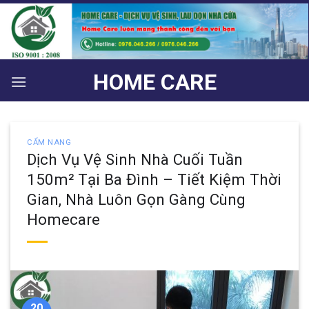
Bỏ
qua
nội
dung
HOME CARE
CẨM NANG
Dịch Vụ Vệ Sinh Nhà Cuối Tuần
150m² Tại Ba Đình – Tiết Kiệm Thời
Gian, Nhà Luôn Gọn Gàng Cùng
Homecare
20