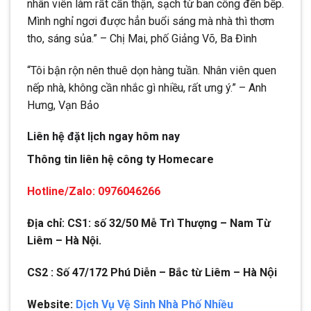
nhân viên làm rất cẩn thận, sạch từ ban công đến bếp.
Mình nghỉ ngơi được hẳn buổi sáng mà nhà thì thơm
tho, sáng sủa.” – Chị Mai, phố Giảng Võ, Ba Đình
“Tôi bận rộn nên thuê dọn hàng tuần. Nhân viên quen
nếp nhà, không cần nhắc gì nhiều, rất ưng ý.” – Anh
Hưng, Vạn Bảo
Liên hệ đặt lịch ngay hôm nay
Thông tin liên hệ công ty Homecare
Hotline/Zalo: 0976046266
Địa chỉ: CS1: số 32/50 Mễ Trì Thượng – Nam Từ
Liêm – Hà Nội.
CS2 : Số 47/172 Phú Diễn – Bắc từ Liêm – Hà Nội
Website:
Dịch Vụ Vệ Sinh Nhà Phố Nhiều