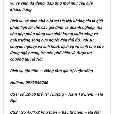
vụ vệ sinh đa dạng, đáp ứng mọi nhu cầu của
khách hàng.
Dịch vụ vệ sinh nhà cửa tại Hà Nội không chỉ là giải
pháp tiện lợi cho các gia đình và doanh nghiệp, mà
còn góp phần nâng cao chất lượng cuộc sống và
môi trường sống của người dân thủ đô. Với sự
chuyên nghiệp và linh hoạt, dịch vụ vệ sinh nhà cửa
đang ngày càng trở nên phổ biến và được ưa
chuộng tại Hà Nội.
D
ị
ch v
ụ
t
ậ
n t
â
m
–
N
â
ng t
ầ
m gi
á
tr
ị
cu
ộ
c s
ố
ng.
Hotline: 0976046266
CS1: s
ố
32/50 M
ễ
Tr
ì
Th
ượ
ng
–
Nam T
ừ
Li
ê
m
–
H
à
N
ộ
i.
CS2 : Số 47/172 Phú Di
ê
̃n
–
B
ă
́c t
ư
̀ Li
ê
m
–
Hà N
ô
̣i