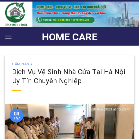
Bỏ
qua
nội
dung
HOME CARE
CẨM NANG
Dịch Vụ Vệ Sinh Nhà Cửa Tại Hà Nội
Uy Tín Chuyên Nghiệp
04
Th7