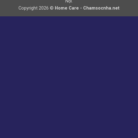
Nội.
Copyright 2026 ©
Home Care - Chamsocnha.net