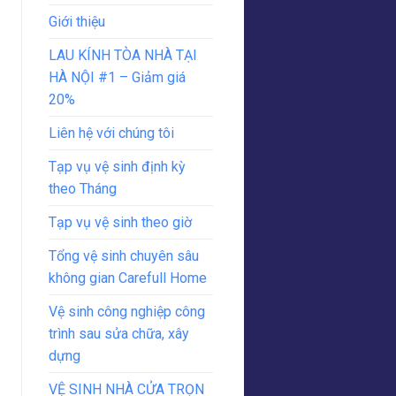
Giới thiệu
LAU KÍNH TÒA NHÀ TẠI
HÀ NỘI #1 – Giảm giá
20%
Liên hệ với chúng tôi
Tạp vụ vệ sinh định kỳ
theo Tháng
Tạp vụ vệ sinh theo giờ
Tổng vệ sinh chuyên sâu
không gian Carefull Home
Vệ sinh công nghiệp công
trình sau sửa chữa, xây
dựng
VỆ SINH NHÀ CỬA TRỌN