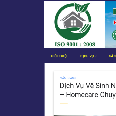
Bỏ
qua
nội
dung
GIỚI THIỆU
DỊCH VỤ
SẢN
CẨM NANG
Dịch Vụ Vệ Sinh 
– Homecare Chuyê