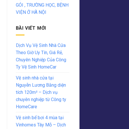
GÓI , TRƯỜNG HỌC, BỆNH
VIỆN Ở HÀ NỘI
BÀI VIẾT MỚI
Dịch Vụ Vệ Sinh Nhà Cửa
Theo Giờ Uy Tín, Giá Rẻ,
Chuyên Nghiệp Của Công
Ty Vệ Sinh HomeCar
Vệ sinh nhà cửa tại
Nguyễn Lương Bằng diện
tích 120m² – Dịch vụ
chuyên nghiệp từ Công ty
HomeCare
Vệ sinh bể bơi 4 mùa tại
Vinhomes Tây Mỗ – Dịch