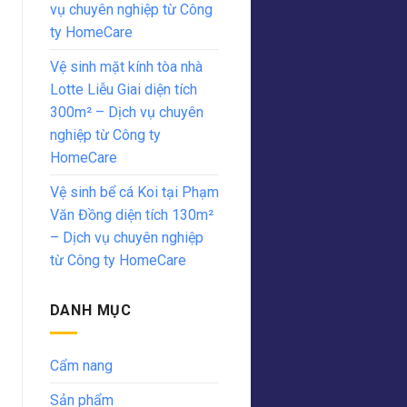
vụ chuyên nghiệp từ Công
ty HomeCare
Vệ sinh mặt kính tòa nhà
Lotte Liễu Giai diện tích
300m² – Dịch vụ chuyên
nghiệp từ Công ty
HomeCare
Vệ sinh bể cá Koi tại Phạm
Văn Đồng diện tích 130m²
– Dịch vụ chuyên nghiệp
từ Công ty HomeCare
DANH MỤC
Cẩm nang
Sản phẩm