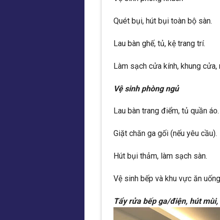
Quét bụi, hút bụi toàn bộ sàn.
Lau bàn ghế, tủ, kệ trang trí.
Làm sạch cửa kính, khung cửa,
Vệ sinh phòng ngủ
Lau bàn trang điểm, tủ quần áo.
Giặt chăn ga gối (nếu yêu cầu).
Hút bụi thảm, làm sạch sàn.
Vệ sinh bếp và khu vực ăn uốn
Tẩy rửa bếp ga/điện, hút mùi,