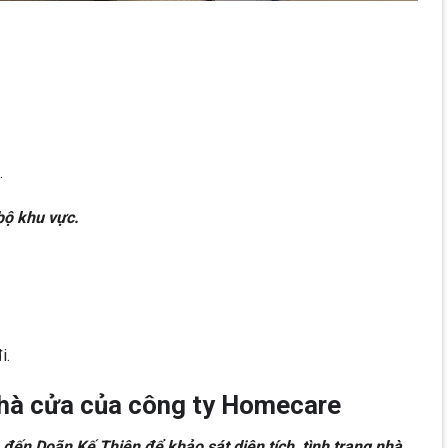
.
bộ khu vực.
i.
 nhà cửa của công ty Homecare
 đến Doãn Kế Thiện để khảo sát diện tích, tình trạng nhà.