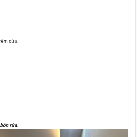
 rèm cửa.
g
 bồn rửa.