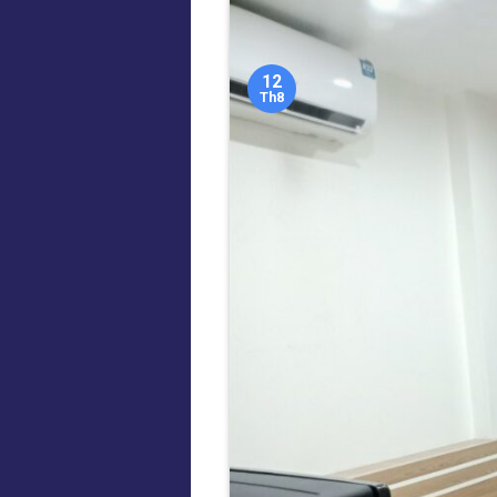
12
Th8