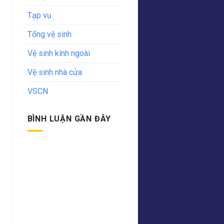
Tạp vụ
Tổng vệ sinh
Vệ sinh kính ngoài
Vệ sinh nhà cửa
VSCN
BÌNH LUẬN GẦN ĐÂY