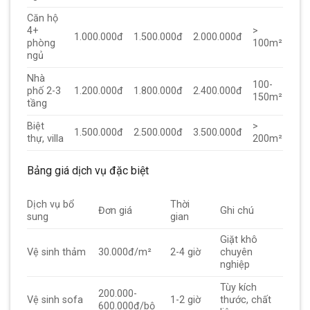
Căn hộ
4+
>
1.000.000đ
1.500.000đ
2.000.000đ
phòng
100m²
ngủ
Nhà
100-
phố 2-3
1.200.000đ
1.800.000đ
2.400.000đ
150m²
tầng
Biệt
>
1.500.000đ
2.500.000đ
3.500.000đ
thự, villa
200m²
Bảng giá dịch vụ đặc biệt
Dịch vụ bổ
Thời
Đơn giá
Ghi chú
sung
gian
Giặt khô
Vệ sinh thảm
30.000đ/m²
2-4 giờ
chuyên
nghiệp
Tùy kích
200.000-
Vệ sinh sofa
1-2 giờ
thước, chất
600.000đ/bộ