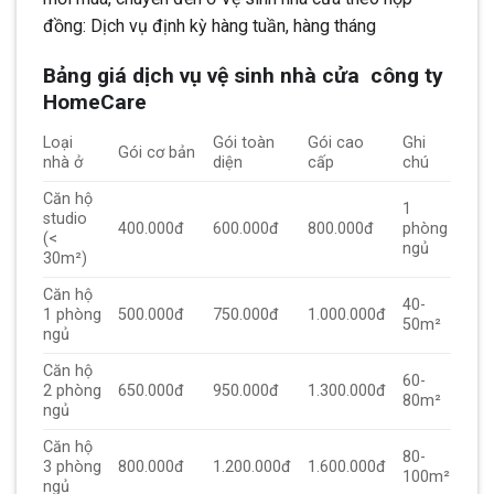
đồng: Dịch vụ định kỳ hàng tuần, hàng tháng
Bảng giá dịch vụ vệ sinh nhà cửa công ty
HomeCare
Loại
Gói toàn
Gói cao
Ghi
Gói cơ bản
nhà ở
diện
cấp
chú
Căn hộ
1
studio
400.000đ
600.000đ
800.000đ
phòng
(<
ngủ
30m²)
Căn hộ
40-
1 phòng
500.000đ
750.000đ
1.000.000đ
50m²
ngủ
Căn hộ
60-
2 phòng
650.000đ
950.000đ
1.300.000đ
80m²
ngủ
Căn hộ
80-
3 phòng
800.000đ
1.200.000đ
1.600.000đ
100m²
ngủ