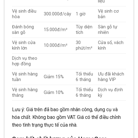
liệu
Vệ sinh điều
Vệ sinh cơ
300.000đ/cây
1 giờ
hòa
bản
Đánh bóng
Tùy diện
Sàn gỗ tự
15.000đ/m²
sàn gỗ
tích
nhiên
Vệ sinh cửa
30
Cửa sổ, vách
10.000đ/m²
kính lớn
phút/m²
kính
Dịch vụ theo
hợp đồng
Vệ sinh hàng
Tối thiểu
Ưu đãi khách
Giảm 15%
tuần
6 tháng
hàng VIP
Vệ sinh hàng
Tối thiểu
Dịch vụ định
Giảm 10%
tháng
6 tháng
kỳ
Lưu ý: Giá trên đã bao gồm nhân công, dụng cụ và
hóa chất. Không bao gồm VAT. Giá có thể điều chỉnh
theo tình trạng thực tế của nhà.