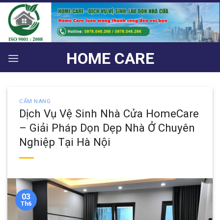
Bỏ
qua
nội
dung
HOME CARE
CẨM NANG
Dịch Vụ Vệ Sinh Nhà Cửa HomeCare
– Giải Pháp Dọn Dẹp Nhà Ở Chuyên
Nghiệp Tại Hà Nội
03
Th6