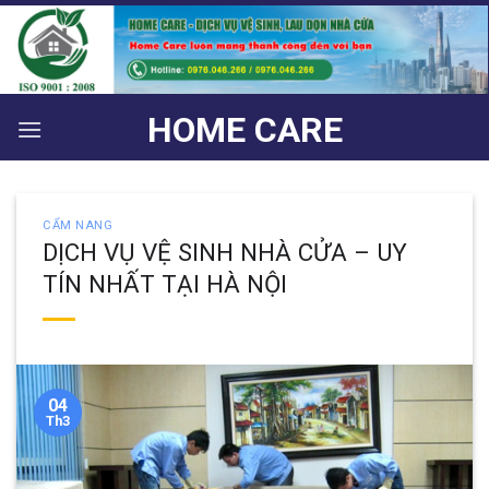
Bỏ
qua
nội
dung
HOME CARE
CẨM NANG
DỊCH VỤ VỆ SINH NHÀ CỬA – UY
TÍN NHẤT TẠI HÀ NỘI
04
Th3