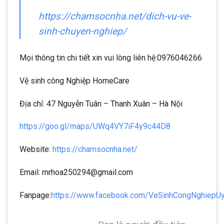
https://chamsocnha.net/dich-vu-ve-
sinh-chuyen-nghiep/
Mọi thông tin chi tiết xin vui lòng liên hệ:0976046266
Vệ sinh công Nghiệp HomeCare
Địa chỉ: 47 Nguyễn Tuân – Thanh Xuân – Hà Nội
https://goo.gl/maps/UWq4VY7iF4y9c44D8
Website:
https://chamsocnha.net/
Email: mrhoa250294@gmail.com
Fanpage:
https://www.facebook.com/VeSinhCongNghiepU