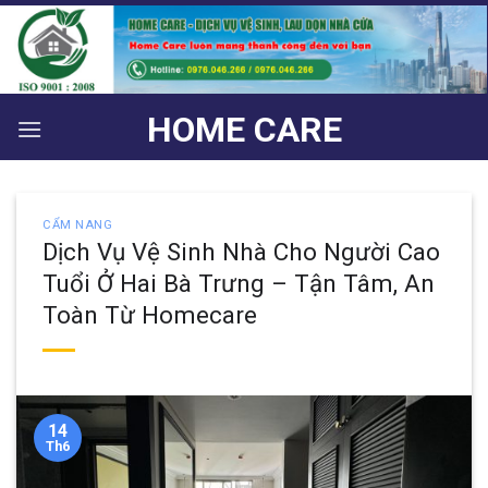
Bỏ
qua
nội
dung
HOME CARE
CẨM NANG
Dịch Vụ Vệ Sinh Nhà Cho Người Cao
Tuổi Ở Hai Bà Trưng – Tận Tâm, An
Toàn Từ Homecare
14
Th6