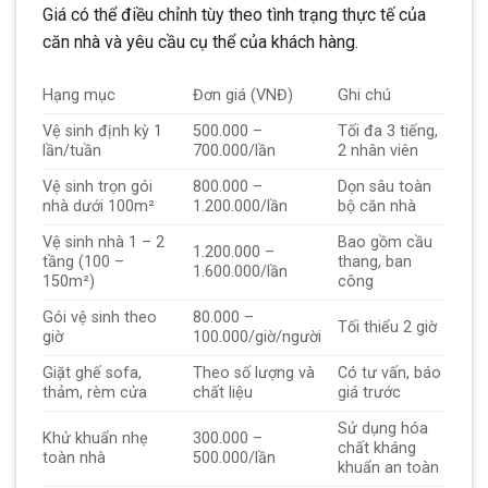
Giá có thể điều chỉnh tùy theo tình trạng thực tế của
căn nhà và yêu cầu cụ thể của khách hàng.
Hạng mục
Đơn giá (VNĐ)
Ghi chú
Vệ sinh định kỳ 1
500.000 –
Tối đa 3 tiếng,
lần/tuần
700.000/lần
2 nhân viên
Vệ sinh trọn gói
800.000 –
Dọn sâu toàn
nhà dưới 100m²
1.200.000/lần
bộ căn nhà
Vệ sinh nhà 1 – 2
Bao gồm cầu
1.200.000 –
tầng (100 –
thang, ban
1.600.000/lần
150m²)
công
Gói vệ sinh theo
80.000 –
Tối thiểu 2 giờ
giờ
100.000/giờ/người
Giặt ghế sofa,
Theo số lượng và
Có tư vấn, báo
thảm, rèm cửa
chất liệu
giá trước
Sử dụng hóa
Khử khuẩn nhẹ
300.000 –
chất kháng
toàn nhà
500.000/lần
khuẩn an toàn