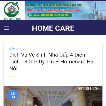
Bỏ
qua
nội
dung
HOME CARE
CẨM NANG
Dịch Vụ Vệ Sinh Nhà Cấp 4 Diện
Tích 180m² Uy Tín – Homecare Hà
Nội
26
Th4