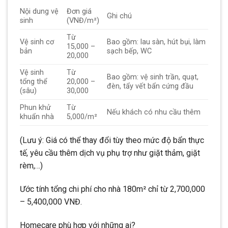
Nội dung vệ
Đơn giá
Ghi chú
sinh
(VNĐ/m²)
Từ
Vệ sinh cơ
Bao gồm: lau sàn, hút bụi, làm
15,000 –
bản
sạch bếp, WC
20,000
Vệ sinh
Từ
Bao gồm: vệ sinh trần, quạt,
tổng thể
20,000 –
đèn, tẩy vết bẩn cứng đầu
(sâu)
30,000
Phun khử
Từ
Nếu khách có nhu cầu thêm
khuẩn nhà
5,000/m²
(Lưu ý: Giá có thể thay đổi tùy theo mức độ bẩn thực
tế, yêu cầu thêm dịch vụ phụ trợ như giặt thảm, giặt
rèm,…)
Ước tính tổng chi phí cho nhà 180m² chỉ từ 2,700,000
– 5,400,000 VNĐ.
Homecare phù hợp với những ai?