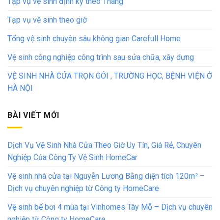
Tạp vụ vệ sinh định kỳ theo Tháng
Tạp vụ vệ sinh theo giờ
Tổng vệ sinh chuyên sâu không gian Carefull Home
Vệ sinh công nghiệp công trình sau sửa chữa, xây dựng
VỆ SINH NHÀ CỬA TRỌN GÓI , TRƯỜNG HỌC, BỆNH VIỆN Ở
HÀ NỘI
BÀI VIẾT MỚI
Dịch Vụ Vệ Sinh Nhà Cửa Theo Giờ Uy Tín, Giá Rẻ, Chuyên
Nghiệp Của Công Ty Vệ Sinh HomeCar
Vệ sinh nhà cửa tại Nguyễn Lương Bằng diện tích 120m² –
Dịch vụ chuyên nghiệp từ Công ty HomeCare
Vệ sinh bể bơi 4 mùa tại Vinhomes Tây Mỗ – Dịch vụ chuyên
nghiệp từ Công ty HomeCare