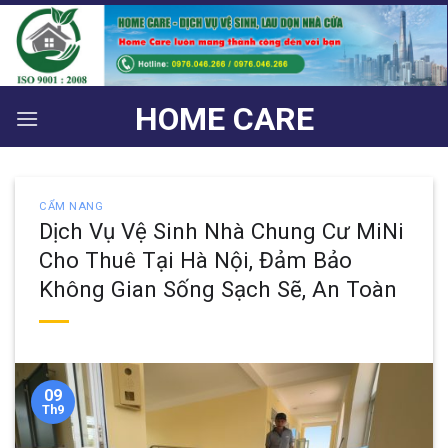
Bỏ
qua
nội
dung
HOME CARE
CẨM NANG
Dịch Vụ Vệ Sinh Nhà Chung Cư MiNi
Cho Thuê Tại Hà Nội, Đảm Bảo
Không Gian Sống Sạch Sẽ, An Toàn
09
Th9