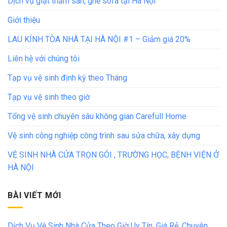
Dịch vụ giặt thảm sàn, ghế sofa tại Hà Nội
Giới thiệu
LAU KÍNH TÒA NHÀ TẠI HÀ NỘI #1 – Giảm giá 20%
Liên hệ với chúng tôi
Tạp vụ vệ sinh định kỳ theo Tháng
Tạp vụ vệ sinh theo giờ
Tổng vệ sinh chuyên sâu không gian Carefull Home
Vệ sinh công nghiệp công trình sau sửa chữa, xây dựng
VỆ SINH NHÀ CỬA TRỌN GÓI , TRƯỜNG HỌC, BỆNH VIỆN Ở
HÀ NỘI
BÀI VIẾT MỚI
Dịch Vụ Vệ Sinh Nhà Cửa Theo Giờ Uy Tín, Giá Rẻ, Chuyên