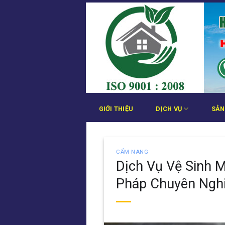
Bỏ
qua
nội
dung
GIỚI THIỆU
DỊCH VỤ
SẢN
CẨM NANG
Dịch Vụ Vệ Sinh 
Pháp Chuyên Ngh