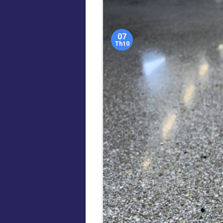
07
Th10