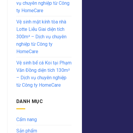
vụ chuyên nghiệp từ Công
ty HomeCare
Vệ sinh mặt kính tòa nhà
Lotte Liễu Giai diện tích
300m² – Dịch vụ chuyên
nghiệp từ Công ty
HomeCare
Vệ sinh bể cá Koi tại Phạm
Văn Đồng diện tích 130m²
– Dịch vụ chuyên nghiệp
từ Công ty HomeCare
DANH MỤC
Cẩm nang
Sản phẩm