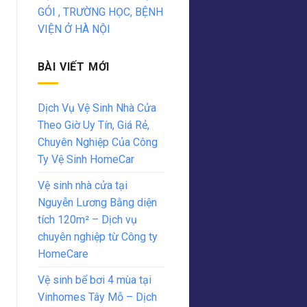
GÓI , TRƯỜNG HỌC, BỆNH
VIỆN Ở HÀ NỘI
BÀI VIẾT MỚI
Dịch Vụ Vệ Sinh Nhà Cửa
Theo Giờ Uy Tín, Giá Rẻ,
Chuyên Nghiệp Của Công
Ty Vệ Sinh HomeCar
Vệ sinh nhà cửa tại
Nguyễn Lương Bằng diện
tích 120m² – Dịch vụ
chuyên nghiệp từ Công ty
HomeCare
Vệ sinh bể bơi 4 mùa tại
Vinhomes Tây Mỗ – Dịch