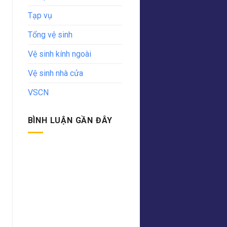
Tạp vụ
Tổng vệ sinh
Vệ sinh kính ngoài
Vệ sinh nhà cửa
VSCN
BÌNH LUẬN GẦN ĐÂY