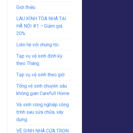
Giới thiệu
LAU KÍNH TÒA NHÀ TẠI
HÀ NỘI #1 – Giảm giá
20%
Liên hệ với chúng tôi
Tạp vụ vệ sinh định kỳ
theo Tháng
Tạp vụ vệ sinh theo giờ
Tổng vệ sinh chuyên sâu
không gian Carefull Home
Vệ sinh công nghiệp công
trình sau sửa chữa, xây
dựng
VỆ SINH NHÀ CỬA TRỌN