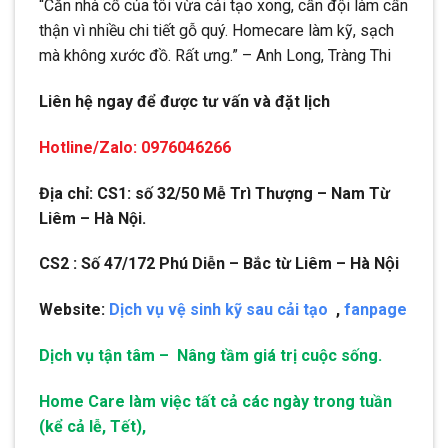
“Căn nhà cổ của tôi vừa cải tạo xong, cần đội làm cẩn
thận vì nhiều chi tiết gỗ quý. Homecare làm kỹ, sạch
mà không xước đồ. Rất ưng.” – Anh Long, Tràng Thi
Liên hệ ngay để được tư vấn và đặt lịch
Hotline/Zalo: 0976046266
Địa chỉ: CS1: số 32/50 Mễ Trì Thượng – Nam Từ
Liêm – Hà Nội.
CS2 : Số 47/172 Phú Diễn – Bắc từ Liêm – Hà Nội
Website:
Dịch vụ vệ sinh kỹ sau cải tạo
,
fanpage
Dịch vụ tận tâm – Nâng tầm giá trị cuộc sống.
Home Care làm việc tất cả các ngày trong tuần
(kể cả lễ, Tết),