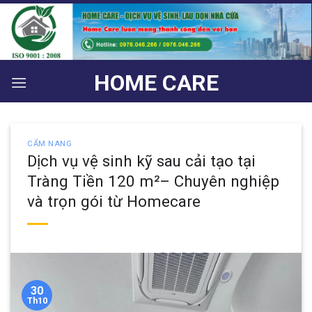
Bỏ
qua
nội
dung
HOME CARE
CẨM NANG
Dịch vụ vệ sinh kỹ sau cải tạo tại
Tràng Tiền 120 m²– Chuyên nghiệp
và trọn gói từ Homecare
30
Th10