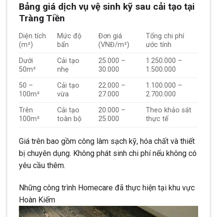
Bảng giá dịch vụ vệ sinh kỹ sau cải tạo tại
Tràng Tiền
Diện tích
Mức độ
Đơn giá
Tổng chi phí
(m²)
bẩn
(VNĐ/m²)
ước tính
Dưới
Cải tạo
25.000 –
1.250.000 –
50m²
nhẹ
30.000
1.500.000
50 –
Cải tạo
22.000 –
1.100.000 –
100m²
vừa
27.000
2.700.000
Trên
Cải tạo
20.000 –
Theo khảo sát
100m²
toàn bộ
25.000
thực tế
Giá trên bao gồm công làm sạch kỹ, hóa chất và thiết
bị chuyên dụng. Không phát sinh chi phí nếu không có
yêu cầu thêm.
Những công trình Homecare đã thực hiện tại khu vực
Hoàn Kiếm