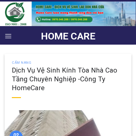
Bỏ
qua
nội
dung
HOME CARE
CẨM NANG
Dịch Vụ Vệ Sinh Kính Tòa Nhà Cao
Tầng Chuyên Nghiệp -Công Ty
HomeCare
02