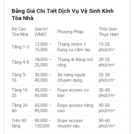
Bảng Giá Chi Tiết Dịch Vụ Vệ Sinh Kính
Tòa Nhà
Độ Cao
Giá/m²
Thời Gian
Phương Pháp
Tòa Nhà
(VNĐ)
Thực Hiện
12,000 –
Thang nhôm +
15-20
Tầng 1-3
15,000
Dụng cụ cầm tay
phút/m²
18,000 –
Thang di động mở
20-25
Tầng 4-8
25,000
rộng
phút/m²
Tầng 9-
30,000 –
Xe nâng người
25-30
15
40,000
chuyên dụng
phút/m²
Tầng 16-
45,000 –
Rope access cơ
35-40
25
60,000
bản
phút/m²
Tầng 26-
65,000 –
Rope access nâng
40-50
40
85,000
cao
phút/m²
Trên 40
90,000 –
Rope access
50-60
tầng
120,000
chuyên sâu
phút/m²