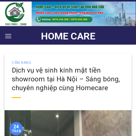
Bỏ
qua
nội
dung
HOME CARE
CẨM NANG
Dịch vụ vệ sinh kính mặt tiền
showroom tại Hà Nội – Sáng bóng,
chuyên nghiệp cùng Homecare
24
Th10